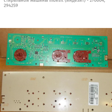
стиральной машины Indesit (Индезит) - 270604,
294259