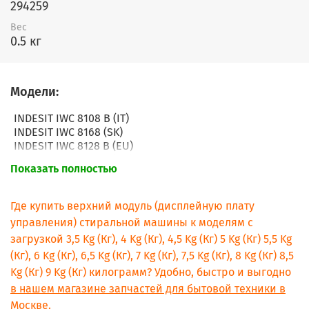
294259
Вес
0.5 кг
Модели:
INDESIT IWC 8108 B (IT)
INDESIT IWC 8168 (SK)
INDESIT IWC 8128 B (EU)
INDESIT IWC 8105 B (EU)
Показать полностью
INDESIT IWC 8085 B (EU)
INDESIT IWC 7105 B (EU)
INDESIT IWDC 7105 (EU)
Где купить верхний модуль (дисплейную плату
INDESIT IWC 5083 (CIS)
управления) стиральной машины к моделям с
INDESIT IWC 5085 (EU)
загрузкой 3,5 Kg (Кг), 4 Kg (Кг), 4,5 Kg (Кг) 5 Kg (Кг) 5,5 Kg
INDESIT IWC 5085 B (IT)
(Кг), 6 Kg (Кг), 6,5 Kg (Кг), 7 Kg (Кг), 7,5 Kg (Кг), 8 Kg (Кг) 8,5
INDESIT IWC 5103 (CIS)
INDESIT IWC 5105 (EU)
Kg (Кг) 9 Kg (Кг) килограмм? Удобно, быстро и выгодно
INDESIT IWC 5105 B (IT)
в нашем магазине запчастей для бытовой техники в
INDESIT IWC 5145 (EU)
Москве.