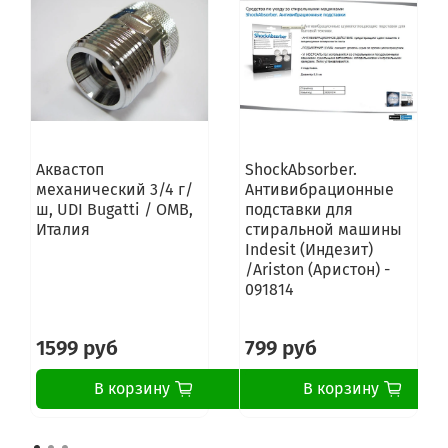
INDESIT WIA 111 (UK)
INDESIT WISA 61 (CSI)
INDESIT WISA 81 (CSI)
INDESIT WISA 101 (CSI)
INDESIT WIA 500 (EU)
INDESIT WIA 602 (EU)
INDESIT WIA 61 (IT)
INDESIT WIA 60 (CSI)
Аквастоп
ShockAbsorber.
INDESIT WIA 62 (CSI)
механический 3/4 г/
Антивибрационные
INDESIT WIA 82 (CSI)
ш, UDI Bugatti / OMB,
подставки для
Италия
стиральной машины
Indesit (Индезит)
/Ariston (Аристон) -
091814
1599 руб
799 руб
В корзину
В корзину