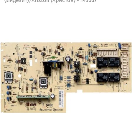
(Индезит)/Ariston (Аристон) - 143067