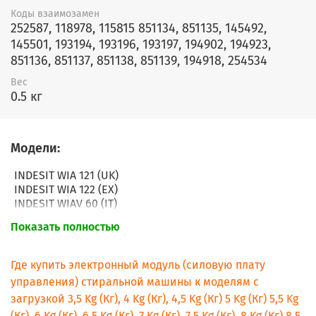
Коды взаимозамен
252587, 118978, 115815 851134, 851135, 145492,
145501, 193194, 193196, 193197, 194902, 194923,
851136, 851137, 851138, 851139, 194918, 254534
Вес
0.5 кг
Модели:
INDESIT WIA 121 (UK)
INDESIT WIA 122 (EX)
INDESIT WIAV 60 (IT)
INDESIT WIA 600 (EU)
Показать полностью
INDESIT WIAV 80 (IT)
INDESIT WIA 60 (TK)
INDESIT WIA 82 (EX)
Где купить электронный модуль (силовую плату
INDESIT WIA 80 (TK)
управления) стиральной машины к моделям с
INDESIT WIA 82 (EX) 60 HZ
загрузкой 3,5 Kg (Кг), 4 Kg (Кг), 4,5 Kg (Кг) 5 Kg (Кг) 5,5 Kg
INDESIT WIA 8 (EU)
(Кг), 6 Kg (Кг), 6,5 Kg (Кг), 7 Kg (Кг), 7,5 Kg (Кг), 8 Kg (Кг) 8,5