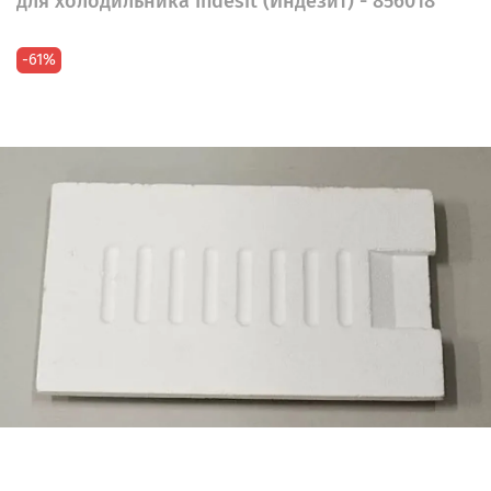
для холодильника Indesit (Индезит) - 856018
-61%