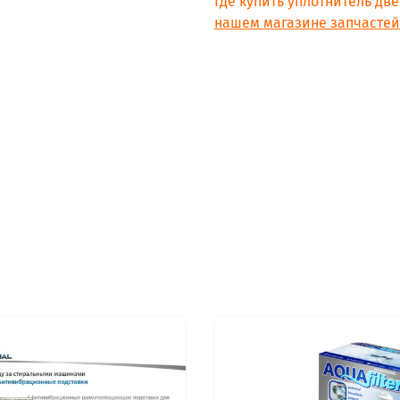
Где купить уплотнитель дв
INDESIT NBA 15
нашем магазине запчастей 
INDESIT BIA 15
INDESIT NBS 15 A
INDESIT NBS 15 AA (UA)