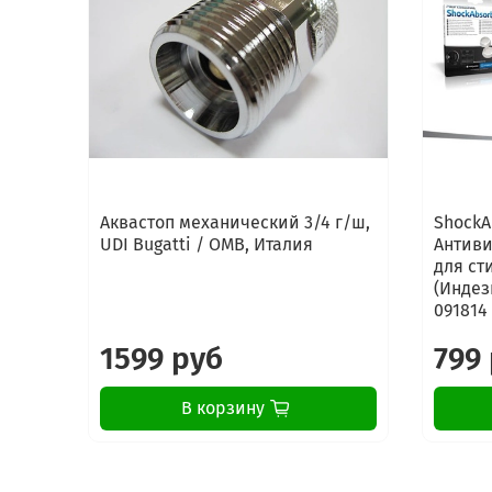
Аквастоп механический 3/4 г/ш,
ShockA
UDI Bugatti / OMB, Италия
Антиви
для ст
(Индези
091814
1599 руб
799
В корзину