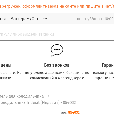
ерегружен, оформляйте заказ на сайте или пишите в ча
тьи
Мастерам/Опт
пон-суббота с 10:00
 цены
Без звонков
Гаран
е деньги. Не
не утомляем звонками, большинство
только у на
пчасти!
согласований в мессенджерах!
гарантии; 
тель для холодильника
лодильника Indesit (Индезит) - 854032
арт.
854032