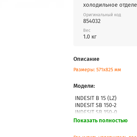
холодильное отдел
Оригинальный код
854032
Вес
1.0 кг
Описание
Размеры: 571х825 мм
Модели:
INDESIT B 15 (LZ)
INDESIT SB 150-2
INDESIT SB 150-0
INDESIT SB 15000
Показать полностью
INDESIT SB 15020
INDESIT SB 15040