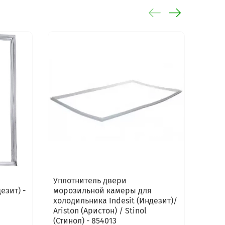
-35%
Уплотнитель двери
Упло
езит) -
морозильной камеры для
моро
холодильника Indesit (Индезит)/
холо
Ariston (Аристон) / Stinol
(Стинол) - 854013