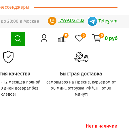
т/мессенджеры
+74993722132
Telegram
 до 20:00 в Москве
0
0
0
0 руб
тия качества
Быстрая доставка
с - 12 месяцев полной
самовывоз на Пресне, курьером от
60 дней возврат без
90 мин., отгрузка РФ/СНГ от 30
следов!
минут!
Нет в наличии