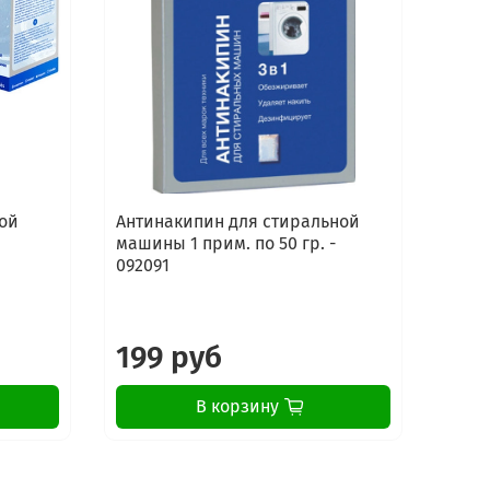
ой
Антинакипин для стиральной
Сред
машины 1 прим. по 50 гр. -
стир
092091
маши
Elect
199 руб
16
В корзину