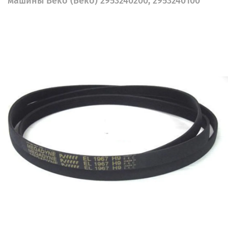
машины Beko (Беко) 2953240200, 2953240100