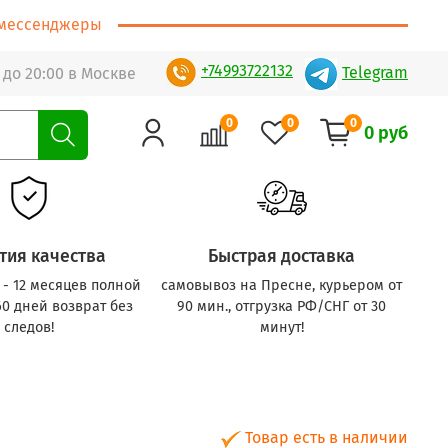
т/мессенджеры
+74993722132
Telegram
 до 20:00 в Москве
0
0
0
0 руб
тия качества
Быстрая доставка
с - 12 месяцев полной
самовывоз на Пресне, курьером от
60 дней возврат без
90 мин., отгрузка РФ/СНГ от 30
следов!
минут!
Товар есть в наличии