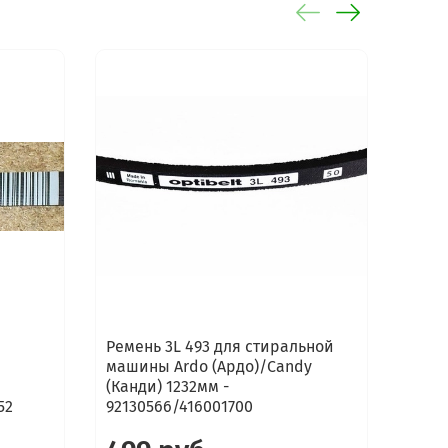
Ремень 3L 493 для стиральной
Реме
машины Ardo (Ардо)/Candy
стир
(Канди) 1232мм -
Indes
52
92130566/416001700
Арис