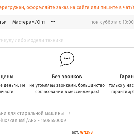
ерегружен, оформляйте заказ на сайте или пишите в ча
тьи
Мастерам/Опт
пон-суббота с 10:00
 цены
Без звонков
Гаран
е деньги. Не
не утомляем звонками, большинство
только у на
пчасти!
согласований в мессенджерах!
гарантии; 
мни для стиральной машины
lux/Zanussi/AEG - 1508550009
арт.
WN293