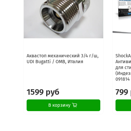
Аквастоп механический 3/4 г/ш,
ShockA
UDI Bugatti / OMB, Италия
Антиви
для ст
(Индези
091814
1599 руб
799
В корзину