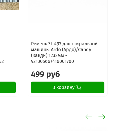
Ремень 3L 493 для стиральной
Реме
машины Ardo (Ардо)/Candy
стир
(Канди) 1232мм -
Indes
52
92130566/416001700
Арис
499 руб
79
В корзину