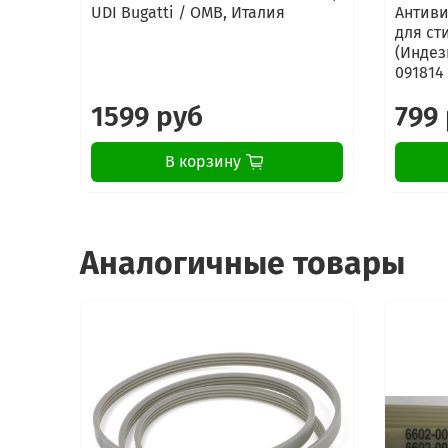
UDI Bugatti / OMB, Италия
Антиви
для ст
(Индези
091814
1599 руб
799
В корзину
Аналогичные товары