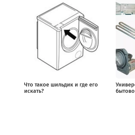
Что такое шильдик и где его
Универ
искать?
бытово