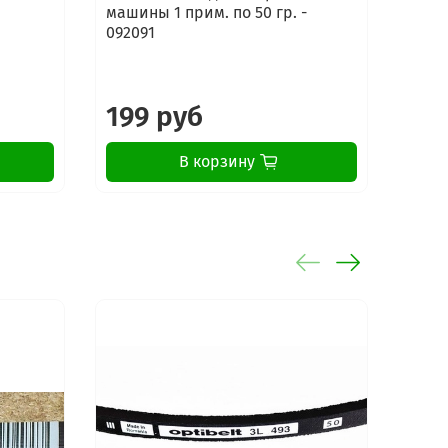
машины 1 прим. по 50 гр. -
стир
092091
маши
Elect
199 руб
16
В корзину