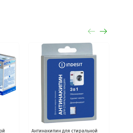
ой
Антинакипин для стиральной
Сред