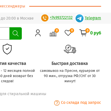
т/мессенджеры
+74993722132
Telegram
 до 20:00 в Москве
0
0
0
0 руб
тия качества
Быстрая доставка
с - 12 месяцев полной
самовывоз на Пресне, курьером от
60 дней возврат без
90 мин., отгрузка РФ/СНГ от 30
следов!
минут!
емень 1105 H8 для стиральной машины
Со склада под запрос