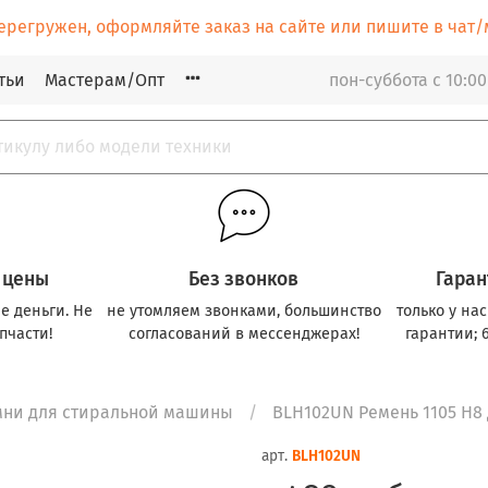
ерегружен, оформляйте заказ на сайте или пишите в ча
тьи
Мастерам/Опт
пон-суббота с 10:00
 цены
Без звонков
Гаран
е деньги. Не
не утомляем звонками, большинство
только у на
пчасти!
согласований в мессенджерах!
гарантии; 
мни для стиральной машины
BLH102UN Р
арт.
BLH102UN