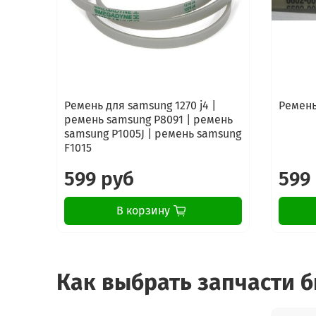
Ремень для samsung 1270 j4 |
Ремень
ремень samsung P8091 | ремень
samsung P1005J | ремень samsung
F1015
599 руб
599
В корзину
Как выбрать запчасти 