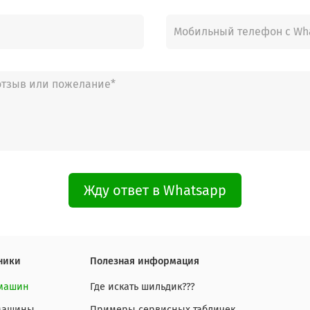
Жду ответ в Whatsapp
ники
Полезная информация
 машин
Где искать шильдик???
 машины
Примеры сервисных табличек