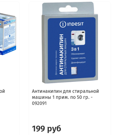
ой
Антинакипин для стиральной
Сред
машины 1 прим. по 50 гр. -
стир
092091
маши
Elect
199 руб
16