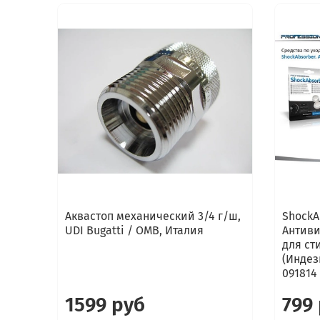
Аквастоп механический 3/4 г/ш,
ShockA
UDI Bugatti / OMB, Италия
Антиви
для ст
(Индези
091814
1599 руб
799