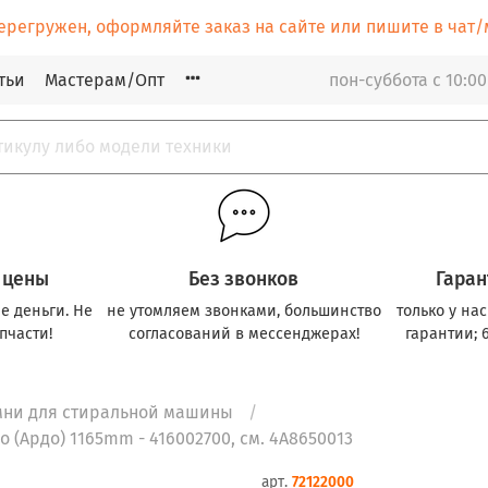
ерегружен, оформляйте заказ на сайте или пишите в ча
тьи
Мастерам/Опт
пон-суббота с 10:00
 цены
Без звонков
Гаран
е деньги. Не
не утомляем звонками, большинство
только у на
пчасти!
согласований в мессенджерах!
гарантии; 
мни для стиральной машины
 (Ардо) 1165mm - 416002700, см. 4A8650013
арт.
72122000