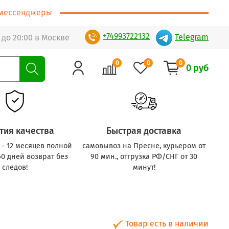
т/мессенджеры
+74993722132
Telegram
 до 20:00 в Москве
0
0
0
0 руб
тия качества
Быстрая доставка
с - 12 месяцев полной
самовывоз на Пресне, курьером от
60 дней возврат без
90 мин., отгрузка РФ/СНГ от 30
следов!
минут!
Товар есть в наличии