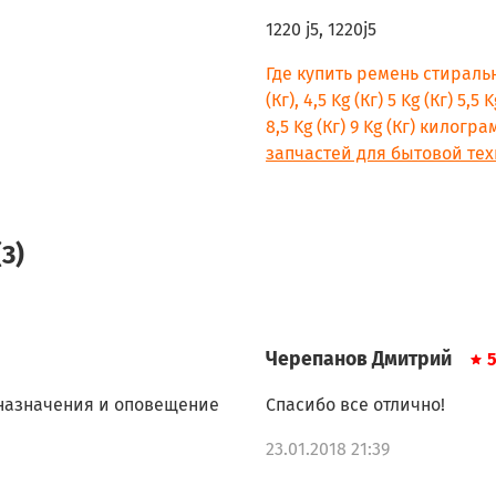
Ardo A1000 X
1220 j5, 1220j5
Ardo A1004
Ardo AE1010 PL
Где купить ремень стиральн
Ardo AE800
(Кг), 4,5 Kg (Кг) 5 Kg (Кг) 5,5 K
Ardo AE810
8,5 Kg (Кг) 9 Kg (Кг) килог
Ardo AE1000
запчастей для бытовой тех
Ardo AED1000
Ardo CWF810
Ardo WD800
Ardo WD1000
3)
Черепанов Дмитрий
 назначения и оповещение
Спасибо все отлично!
23.01.2018 21:39