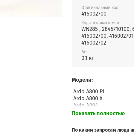
Оригинальный код
416002700
Коды взаимозамен
WN285 , 2845710100, 
416002700, 416002701
416002702
Вес
0.1 кг
Модели:
Ardo A800 PL
Ardo A800 X
Ardo A804
Ardo A810 PL
Показать полностью
Ardo A810 X
Ardo A814 PL
По каким запросам люди и
Ardo A1000 PL