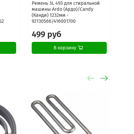
Ремень 3L 493 для стиральной
Реме
машины Ardo (Ардо)/Candy
стир
(Канди) 1232мм -
Indes
52
92130566/416001700
Арис
499 руб
79
В корзину