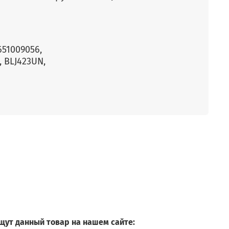
651009056,
, BLJ423UN,
щут данный товар на нашем сайте: