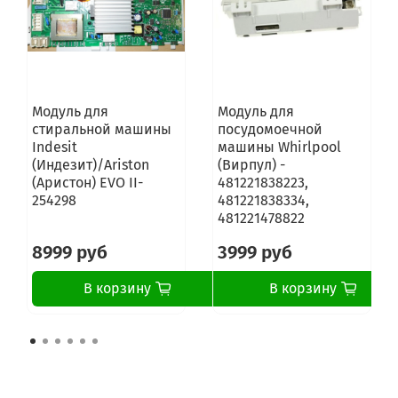
Модуль для
Модуль для
стиральной машины
посудомоечной
Indesit
машины Whirlpool
(Индезит)/Ariston
(Вирпул) -
(Аристон) EVO II-
481221838223,
254298
481221838334,
481221478822
8999 руб
3999 руб
В корзину
В корзину