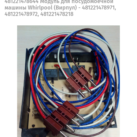
481221478644 Модуль для посудомоечной
машины Whirlpool (Вирпул) - 481221478971,
481221478972, 481221478218