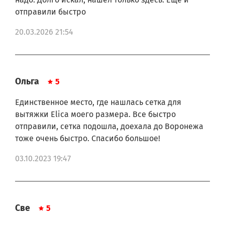
208018904413
отправили быстро
208018904414
208018904415
20.03.2026 21:54
208018904422
208018904424
208018904425
208018904427
208018932305
Ольга
5
208064604407
208064604410
Единственное место, где нашлась сетка для
208064604411
208064704401
вытяжки Elica моего размера. Все быстро
208064704407
отправили, сетка подошла, доехала до Воронежа
208064704413
тоже очень быстро. Спасибо большое!
208064704414
208064704415
03.10.2023 19:47
208064704416
208064704417
208318404402
208343104404
208347604403
Све
5
208350504403
208350561103