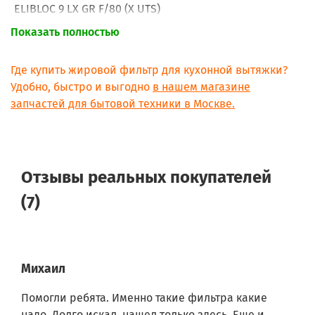
ELIBLOC 9 LX GR F/80 (X UTS)
ELIBLOC HT
Показать полностью
ELIBLOC HT 80 FILO
HIDDEN 60
HIDDEN HT 60 LANE
Где купить жировой фильтр для кухонной вытяжки?
RUBINO ANG IX A/100 IX
Удобно, быстро и выгодно
в нашем магазине
RUBINO LX IX A/90 IX
запчастей для бытовой техники в Москве.
RUBINO ST IX A/90 IX
RUBINOANGIXA/100IX
HIDDEN IXGL/A/60
208016504403
208350504401
Отзывы реальных покупателей
208343104405
208355405704
(7)
208355405891
208355405708
208355405706
208355406060
208355406062
Михаил
208338104401
208016553202
Помогли ребята. Именно такие фильтра какие
208018904405
надо. Долго искал, нашел только здесь. Еще и