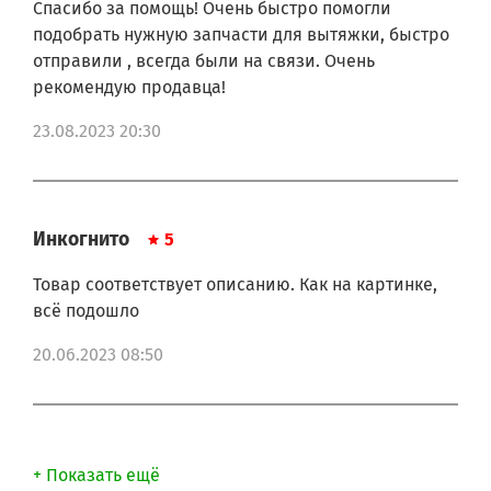
Спасибо за помощь! Очень быстро помогли
208355404747
подобрать нужную запчасти для вытяжки, быстро
208355404835
отправили , всегда были на связи. Очень
208355404837
208355404991
рекомендую продавца!
208355405221
208355405223
23.08.2023 20:30
208355405226
208355406081
208355406089
208355406091
208355406156
Инкогнито
5
208355406270
208355406271
Товар соответствует описанию. Как на картинке,
208355406272
всё подошло
208355406278
208355406279
20.06.2023 08:50
208355406299
208355406331
208355406332
208355406333
208355406337
+ Показать ещё
208355406339