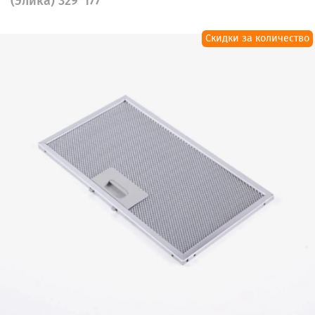
(Элика) 329*177
Скидки за количество