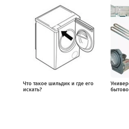
Что такое шильдик и где его
Универ
искать?
бытово