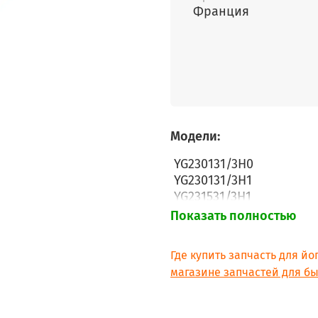
Франция
Модели:
YG230131/3H0
YG230131/3H1
YG231531/3H1
YG231932/3H1
Показать полностью
YG231E32/3H1
DJC141(0)
Где купить запчасть для й
DJC241(0)
магазине запчастей для бы