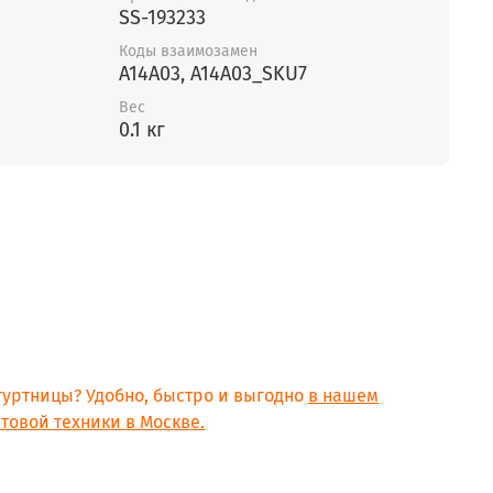
SS-193233
Коды взаимозамен
A14A03, A14A03_SKU7
Вес
0.1 кг
огуртницы? Удобно, быстро и выгодно
в нашем
товой техники в Москве.