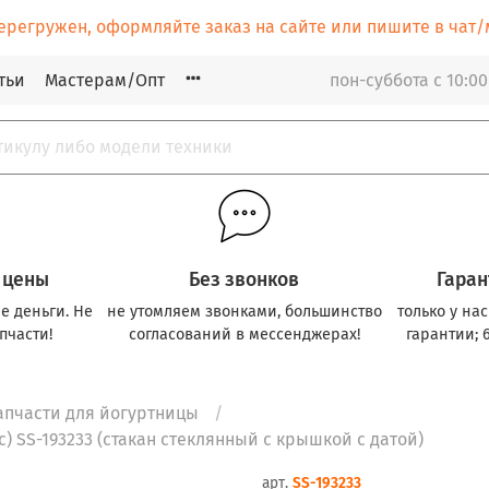
ерегружен, оформляйте заказ на сайте или пишите в ча
тьи
Мастерам/Опт
пон-суббота с 10:00
 цены
Без звонков
Гаран
е деньги. Не
не утомляем звонками, большинство
только у на
пчасти!
согласований в мессенджерах!
гарантии; 
апчасти для йогуртницы
) SS-193233 (стакан стеклянный с крышкой с датой)
арт.
SS-193233