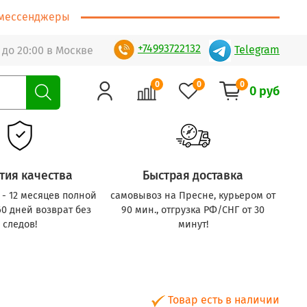
т/мессенджеры
+74993722132
Telegram
 до 20:00 в Москве
0
0
0
0 руб
тия качества
Быстрая доставка
с - 12 месяцев полной
самовывоз на Пресне, курьером от
60 дней возврат без
90 мин., отгрузка РФ/СНГ от 30
следов!
минут!
Товар есть в наличии