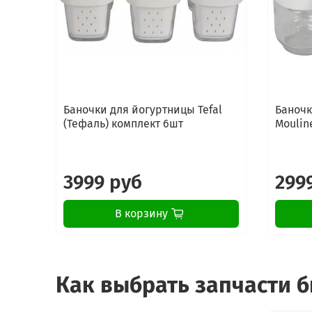
Баночки для йогуртницы Tefal
Баночк
(Тефаль) комплект 6шт
Moulin
3999 руб
299
В корзину
Как выбрать запчасти 