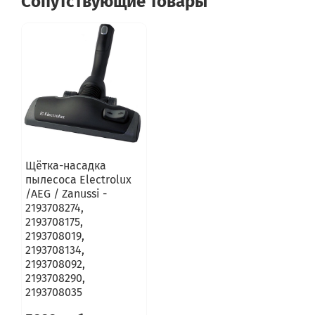
Сопутствующие товары
Щётка-насадка
пылесоса Electrolux
/AEG / Zanussi -
2193708274,
2193708175,
2193708019,
2193708134,
2193708092,
2193708290,
2193708035