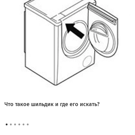
Что такое шильдик и где его искать?