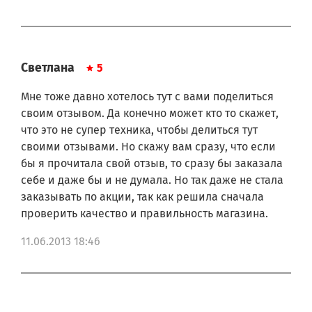
проконсультируйтесь с нашим специалистом.
Помните - отсутствие обмена и возврата - это залог того, что Вы
приобретёте У НАС ТОЛЬКО НОВУЮ ПРОДУКЦИЮ.
ПЕРЕЧЕНЬ НЕПРОДОВОЛЬСТВЕННЫХ ТОВАРОВ НАДЛЕЖАЩЕГО
Светлана
5
КАЧЕСТВА, НЕ ПОДЛЕЖАЩИХ ВОЗВРАТУ ИЛИ ОБМЕНУ НА
АНАЛОГИЧНЫЙ ТОВАР ДРУГИХ РАЗМЕРА, ФОРМЫ, ГАБАРИТА, ФАСОНА,
Мне тоже давно хотелось тут с вами поделиться
РАСЦВЕТКИ ИЛИ КОМПЛЕКТАЦИИ (в ред. Постановлений
своим отзывом. Да конечно может кто то скажет,
Правительства РФ от 20.10.1998 N 1222, от 06.02.2002 N 81)
что это не супер техника, чтобы делиться тут
своими отзывами. Но скажу вам сразу, что если
6. Изделия и материалы, контактирующие с пищевыми продуктами,
из полимерных материалов.
бы я прочитала свой отзыв, то сразу бы заказала
себе и даже бы и не думала. Но так даже не стала
Обучающее видео, как заменить фильтр в
заказывать по акции, так как решила сначала
холодильнике LG LT600:
проверить качество и правильность магазина.
11.06.2013 18:46