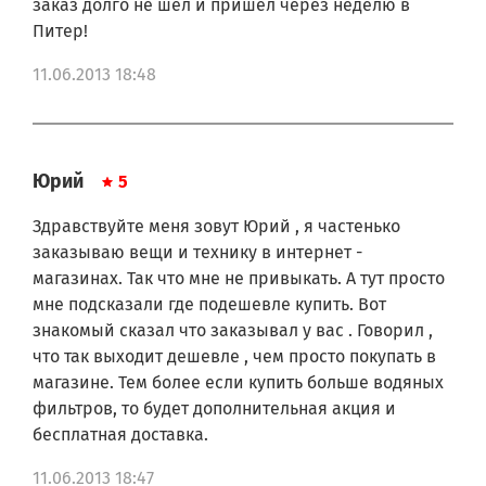
заказ долго не шел и пришел через неделю в
годности
!
Питер!
Фильтр для холодильника
LG
выпускался под
11.06.2013 18:48
кодами:
5231JA2006A, 5231JA2006B, 04609990000, 46-9990,
4609990000, 469990, 5231JA2005A, 5231JA2005A-S,
5231JA2006, 5231JA2006A-S, 5231JA2006B-S, 5231JA2006E,
Юрий
5
5231JA2006F, 5231JA2006F-S, 5231JA2006H,
5231JJ2001C9990, 9990P,
CLS30320001, CLS3032001, LT600,
Здравствуйте меня зовут Юрий , я частенько
LT600P, PS2441842, SGF-LA50, SGF-LB60.
заказываю вещи и технику в интернет -
Фильтр для холодильника LG подходит для моделей:
магазинах. Так что мне не привыкать. А тут просто
мне подсказали где подешевле купить. Вот
знакомый сказал что заказывал у вас . Говорил ,
что так выходит дешевле , чем просто покупать в
Купить водяной фильтр LG/Smeg вы всегда можете в
неограниченном количестве.
магазине. Тем более если купить больше водяных
фильтров, то будет дополнительная акция и
Будьте внимательны - фильтры для воды и расходные материалы
бесплатная доставка.
обмену и возврату не подлежат. В случае если у Вас есть сомнения
в выборе того или иного товара, перед заказом,
11.06.2013 18:47