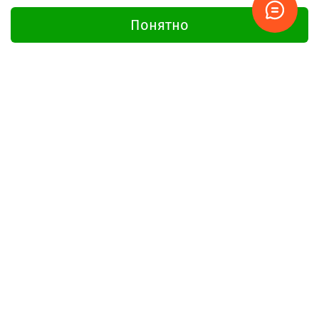
Понятно
Не нашли нужную запчасть?
Напишите - мы найдём!