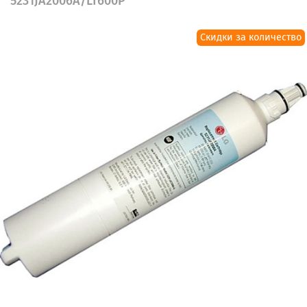
5231JA2006A/LT600P
Скидки за количество