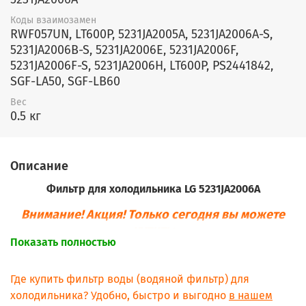
Коды взаимозамен
RWF057UN, LT600P, 5231JA2005A, 5231JA2006A-S,
5231JA2006B-S, 5231JA2006E, 5231JA2006F,
5231JA2006F-S, 5231JA2006H, LT600P, PS2441842,
SGF-LA50, SGF-LB60
Вес
0.5 кг
Описание
Фильтр для холодильника LG 5231JA2006A
Внимание! Акция! Только сегодня вы можете
купить:
Показать полностью
- 3 фильтра воды для холодильника LG
(Элджи)*2799руб.
Где купить фильтр воды (водяной фильтр) для
холодильника? Удобно, быстро и выгодно
в нашем
(экономия 600 руб.+
БЕСПЛАТНАЯ
доставка в