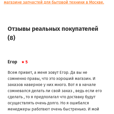
магазине запчастей для бытовой техники в Москве.
пределах МКАД)
- 5 водяных фильтров для LG*2599 руб.
(экономия 2000 руб.
+
БЕСПЛАТНАЯ
доставка в
Отзывы реальных покупателей
пределах МКАД)
(8)
Заказывайте сейчас! Предложение
ограничено!*
Егор
5
Ресурс фильтра для холодильников LG
Всем привет, а меня зовут Егор. Да вы не
5231JA2006A
сомненно правы, что это хороший магазин. И
Ресурс у фильтра для холодильников
.
LG
заказов наверное у них много. Вот я в начале
Рекомендуемый производителем срок замены при
сомневался делать ли свой заказ , ведь если его
непрерывном использовании фильтра
сделать , то я предполагал что доставку будут
6 месяцев
воды
-
.
Не установленные
осуществлять очень долго. Но я ошибался
LG/Smeg
менеджеры работают очень быстренько. И мой
не имеют срока
фильтры для холодильника