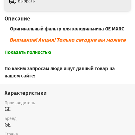
Выбрать
Описание
Оригинальный фильтр для холодильника GE MXRC
Внимание! Акция! Только сегодня вы можете
купить:
Показать полностью
- 1 водяной фильтр для холодильника GE
MXRC*3590 руб.
По каким запросам люди ищут данный товар на
нашем сайте:
- 3 фильтра для холодильника для
холодильника GE MXRC *3163 руб. = 9489 руб.
Характеристики
(экономия 1280 руб.
+
БЕСПЛАТНАЯ
доставка в
пределах МКАД)
Производитель
GE
- 5 фильтров воды для холодильника GE
Бренд
MXRC *2998 руб. = 14990 руб.
GE
(экономия 2960 руб.
+
БЕСПЛАТНАЯ
доставка в
Страна