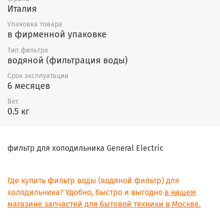
пределах МКАД)
Италия
Упаковка товара
Заказывайте сейчас! Предложение
в фирменной упаковке
ограничено!*
Тип фильтра
водяной (фильтрация воды)
Ресурс фильтра для холодильников GE MXRC .
Срок эксплуатации
6 месяцев
Рекомендуемый производителем срок замены при
непрерывном использовании фильтра воды GE
Вес
6 месяцев
MXRC
-
.
Не установленные фильтры
0.5 кг
не имеют срока
для холодильника
годности
!
фильтр для холодильника General Electric
Фильтр для холодильника GE MXRC
выпускался
под кодами:
Где купить фильтр воды (водяной фильтр) для
9905
холодильника? Удобно, быстро и выгодно
в нашем
469905
магазине запчастей для бытовой техники в Москве.
4609905000