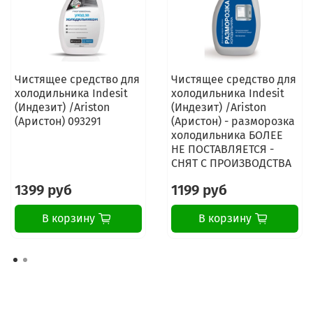
GE ZISB48DCB
GE ZISS36DCASS
GE ZISS36DCBSS
GEZISS36NCASS
GE ZISS36NCBSS
GE ZISS42DCASS
Чистящее средство для
Чистящее средство для
GE ZISS42DCBSS
холодильника Indesit
холодильника Indesit
GE ZISS42NCASS
(Индезит) /Ariston
(Индезит) /Ariston
GE ZISS42NCBSS
(Аристон) 093291
(Аристон) - разморозка
GE ZISS48DCASS
холодильника БОЛЕЕ
GE ZISS48DCBSS
НЕ ПОСТАВЛЯЕТСЯ -
GE ZISS48NCASS
СНЯТ С ПРОИЗВОДСТВА
GE ZISS48NCBSS
GE ZISW36DCA
1399 руб
1199 руб
GE ZISW36DCB
GE ZISW42DCA
В корзину
В корзину
GE ZISW42DCB
GE ZISW48DCA
GE ZISW48DCB
Дополнительное название фильтра для холодильника
GE: водный фильтр smartwater MXRC для
холодильников GE.