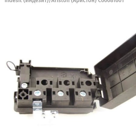
Indesit (Индезит)/Ariston (Аристон) C00081601