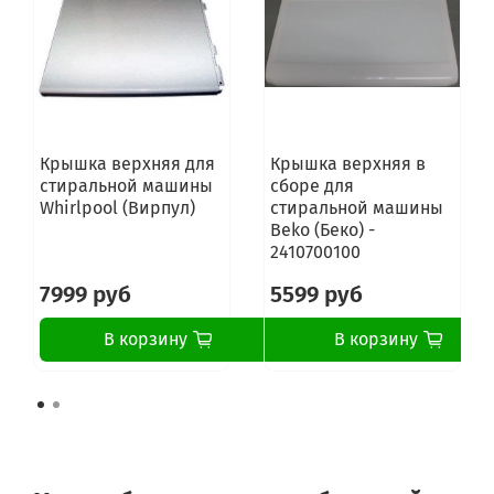
WMSF622EU
WMSF622EUL
WMSFG621PUK
WMSG600BCIS
WMSG601BUA
WMSG601EU
WMSG601EUL
Крышка верхняя для
Крышка верхняя в
WMSG601PL
стиральной машины
сборе для
WMSG601PLL
Whirlpool (Вирпул)
стиральной машины
WMSG601TK
Beko (Беко) -
WMSG602BUA
2410700100
WMSG602EU
WMSG602UA
7999 руб
5599 руб
WMSG6051BUA
WMSG605BCIS
В корзину
В корзину
WMSG605BUZ
WMSG608BCIS
WMSG625BCIS
WMSL501PUK
WMSL521PUK
WMSL600CIS
WMSL602IT