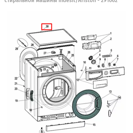
стиральной машины Indesit/Ariston - 291062