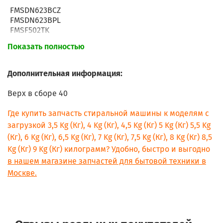
FMSDN623BCZ
FMSDN623BPL
FMSF502TK
FMSF6082TK
Показать полностью
FMSG602TK
FMSG623BEU
FMSG623BEUL
Дополнительная информация:
FMSGN623BCZ
FMSL5082TK
Верх в сборе 40
FMSL603EU
FMSL603EUL
Где купить запчасть стиральной машины к моделям с
MVSB6105XCIS
загрузкой 3,5 Kg (Кг), 4 Kg (Кг), 4,5 Kg (Кг) 5 Kg (Кг) 5,5 Kg
MVSB6125SCIS
(Кг), 6 Kg (Кг), 6,5 Kg (Кг), 7 Kg (Кг), 7,5 Kg (Кг), 8 Kg (Кг) 8,5
MVSC6105SCIS
Kg (Кг) 9 Kg (Кг) килограмм? Удобно, быстро и выгодно
MVSE6125XCIS
RSM601W
в нашем магазине запчастей для бытовой техники в
RSPD622XCIS
Москве.
RSPG623DPL
RSPGX603KUA
RSPGX623FKUA
RSPGX623KUA
RSSF603EU