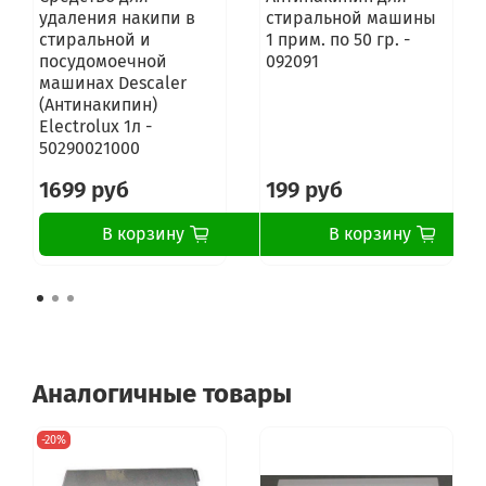
VMSL5081B
удаления накипи в
стиральной машины
WMAQF621PUK
стиральной и
1 прим. по 50 гр. -
WMAQF621PUKL
посудомоечной
092091
WMAQL621PUK
машинах Descaler
WMSAQG621PUK
(Антинакипин)
WMSD521EU
Electrolux 1л -
WMSD600BCIS
50290021000
WMSD601BCIS
WMSD601BEU
1699 руб
199 руб
WMSD620BCIS
WMSD621BCIS
В корзину
В корзину
WMSEF621PUK
WMSF501PL
WMSF501TK
WMSF501UA
WMSF601BUA
WMSF601EU
WMSF601UA
Аналогичные товары
WMSF602UA
WMSF6031BUA
WMSF6038BCIS
-20%
WMSF605BCIS
WMSF6080BCIS