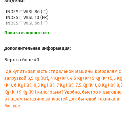
Модели:
INDESIT WISL 86 (IT)
INDESIT WISL 10 (FR)
INDESIT WISL 66 (IT)
INDESIT WIS 40 (IT)
Показать полностью
INDESIT WISE 107 (IT)
INDESIT WIS 62 (EX)
INDESIT WISL 125 (DE)
Дополнительная информация:
INDESIT WISL 62 X (EX)
INDESIT WISL 65 (PL)
Верх в сборе 40
INDESIT WISL 105 (PL)
INDESIT WISL 125 X (EX)
Где купить запчасть стиральной машины к моделям с
INDESIT WISL 85 (PL)
загрузкой 3,5 Kg (Кг), 4 Kg (Кг), 4,5 Kg (Кг) 5 Kg (Кг) 5,5 Kg
INDESIT WISL 85 X (EX)
(Кг), 6 Kg (Кг), 6,5 Kg (Кг), 7 Kg (Кг), 7,5 Kg (Кг), 8 Kg (Кг) 8,5
INDESIT WISL 105 X (EX)
Kg (Кг) 9 Kg (Кг) килограмм? Удобно, быстро и выгодно
INDESIT WISE 87 (PL)
INDESIT WISE 107 (PL)
в нашем магазине запчастей для бытовой техники в
INDESIT WISE 107 X (EX)
Москве.
INDESIT WISE 127 X (EX)
INDESIT WISL 85(CSI)
INDESIT WISL 105(CSI)
INDESIT WISL 92 (CSI)