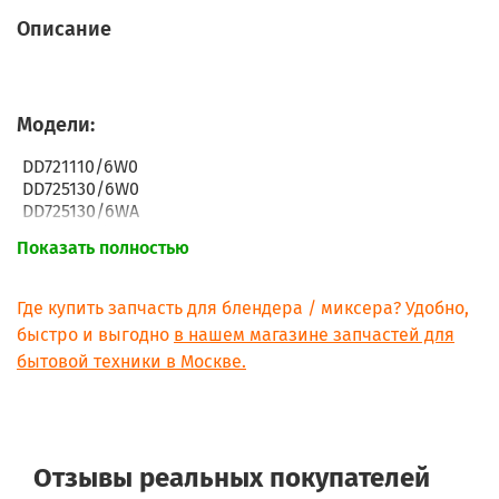
Описание
Модели:
DD721110/6W0
DD725130/6W0
DD725130/6WA
DD726010/6W0
Показать полностью
DD727130/6W0
Где купить запчасть для блендера / миксера? Удобно,
быстро и выгодно
в нашем магазине запчастей для
бытовой техники в Москве.
Отзывы реальных покупателей