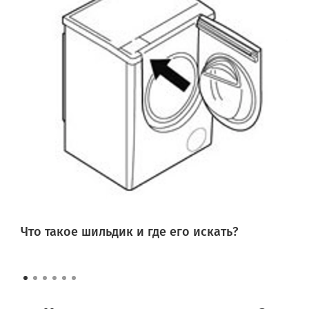
Что такое шильдик и где его искать?