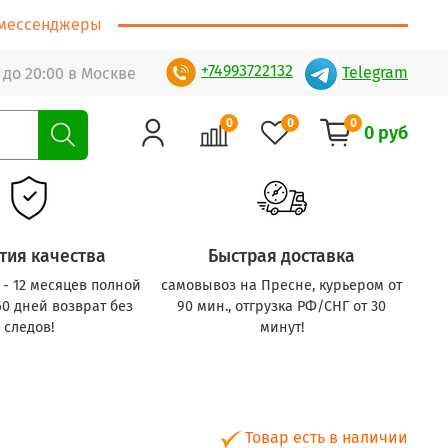
т/мессенджеры
+74993722132
Telegram
 до 20:00 в Москве
0
0
0
0 руб
тия качества
Быстрая доставка
с - 12 месяцев полной
самовывоз на Пресне, курьером от
60 дней возврат без
90 мин., отгрузка РФ/СНГ от 30
следов!
минут!
Товар есть в наличии