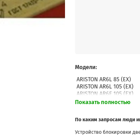
Модели:
ARISTON AR6L 85 (EX)
ARISTON AR6L 105 (EX)
ARISTON AR6F 105 (EX)
ARISTON ARF 105 (AUS)
Показать полностью
ARISTON ARM7L 105 (EX)
ARISTON AR6L 85 (AG)
По каким запросам люди и
ARISTON AR6L 85 EX.M
ARISTON AR6L 105 EX.M
Устройство блокировки две
ARISTON AR6F 105 EX.M