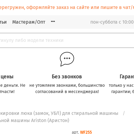
ерегружен, оформляйте заказ на сайте или пишите в ча
тьи
Мастерам/Опт
пон-суббота с 10:00
 цены
Без звонков
Гаран
е деньги. Не
не утомляем звонками, большинство
только у на
пчасти!
согласований в мессенджерах!
гарантии; 
кировки люка (замок, УБЛ) для стиральной машины
ьной машины Ariston (Аристон)
арт.
WF255