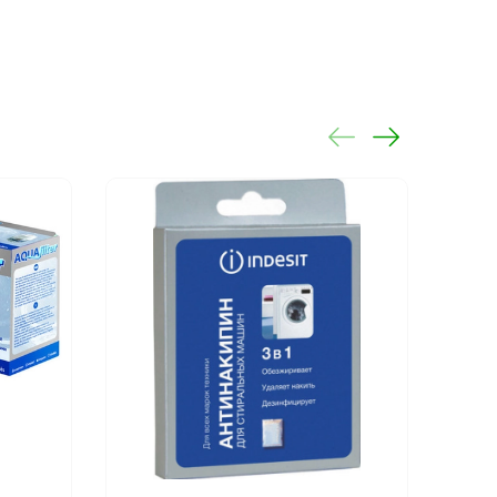
UK
UK
UK
UK
UK
UK
K
K