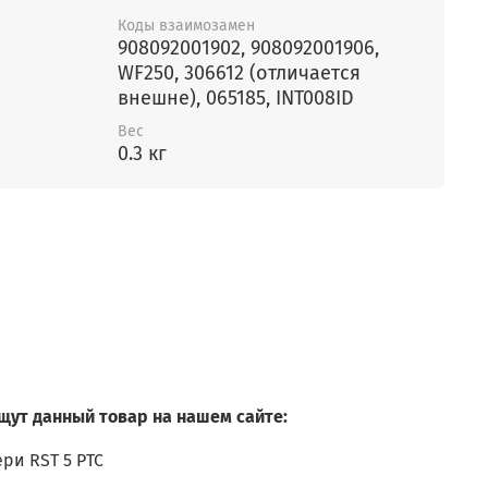
Коды взаимозамен
908092001902, 908092001906,
WF250, 306612 (отличается
внешне), 065185, INT008ID
Вес
0.3 кг
щут данный товар на нашем сайте:
ри RST 5 PTC