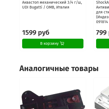
Аквастоп механический 3/4 г/ш,
ShockA
UDI Bugatti / OMB, Италия
Антиви
для ст
(Индези
091814
1599 руб
799
В корзину
Аналогичные товары