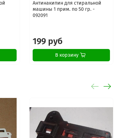
ой
Антинакипин для стиральной
Сред
машины 1 прим. по 50 гр. -
стир
092091
маши
Elect
 UK
UK
199 руб
16
.C
.C
.C
В корзину
.C
K
K
.M
K.M
.M
K
K
K