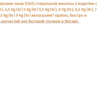
кировки люка (УБЛ) стиральной машины к моделям с
, 4,5 Kg (Кг) 5 Kg (Кг) 5,5 Kg (Кг), 6 Kg (Кг), 6,5 Kg (Кг), 7
) 8,5 Kg (Кг) 9 Kg (Кг) килограмм? Удобно, быстро и
K)
 запчастей для бытовой техники в Москве.
).C
).C
).C
K).R
UK)
UK
UK
K
UK
.T
.T
K