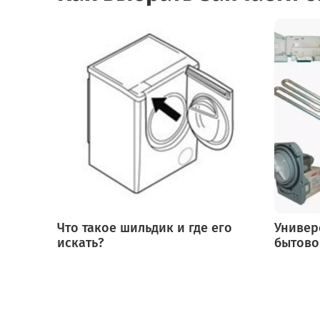
Что такое шильдик и где его
Универ
искать?
бытово