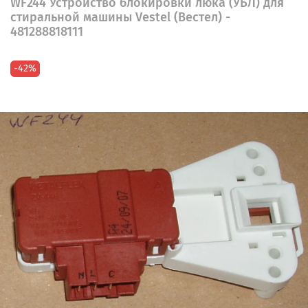
WF244 Устройство блокировки люка (УБЛ) для
стиральной машины Vestel (Вестел) -
481288818111
-42%