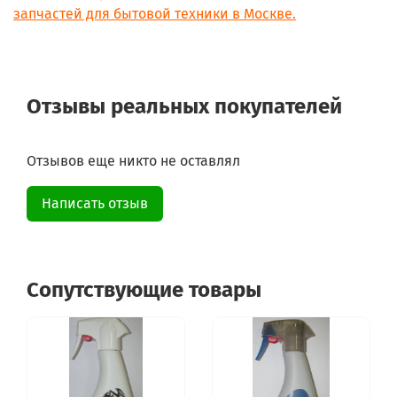
208253640603
запчастей для бытовой техники в Москве.
208253640604
208253640605
208253640606
208299304402
208302004401
Отзывы реальных покупателей
208304004403
208304004404
208304004407
208304004408
Отзывов еще никто не оставлял
208304004409
208309204401
Написать отзыв
208309204402
208309204403
208318163801
208318163802
208318163803
Сопутствующие товары
208318163804
208355404503
208355404504
208355404506
208355404507
208355404762