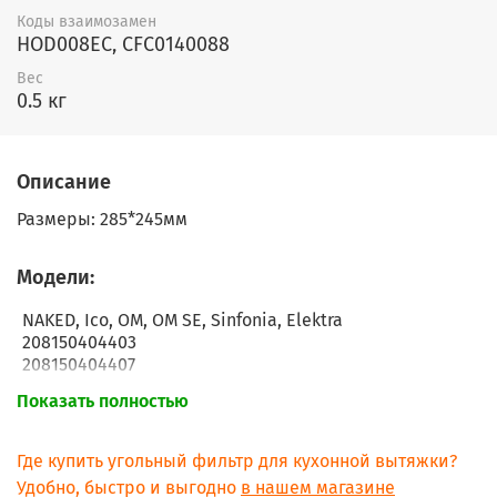
Коды взаимозамен
HOD008EC, CFC0140088
Вес
0.5 кг
Описание
Размеры: 285*245мм
Модели:
NAKED, Ico, OM, OM SE, Sinfonia, Elektra
208150404403
208150404407
208150404408
Показать полностью
208150404415
208150404416
208150404417
Где купить угольный фильтр для кухонной вытяжки?
208150440614
Удобно, быстро и выгодно
в нашем магазине