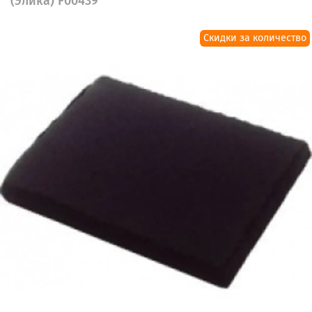
(Элика) F00439
Скидки за количество