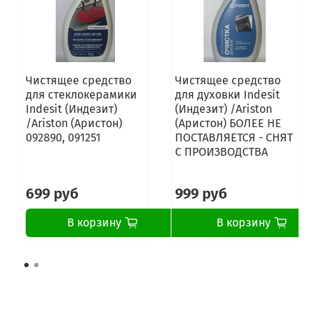
208355404763
208355404764
208355404826
208355404827
208355404898
208355404899
Чистящее средство
Чистящее средство
208355406352
для стеклокерамики
для духовки Indesit
208355406355
Indesit (Индезит)
(Индезит) /Ariston
208355406356
/Ariston (Аристон)
(Аристон) БОЛЕЕ НЕ
208355406358
092890, 091251
ПОСТАВЛЯЕТСЯ - СНЯТ
208355406359
С ПРОИЗВОДСТВА
208304004412
208304004402
699 руб
999 руб
В корзину
В корзину