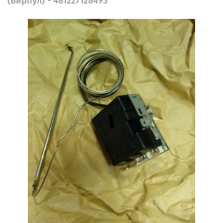
(Вирпул) - 481227128493