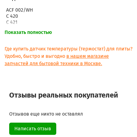
ACF 002/WH
C 420
C 421
C 431
Показать полностью
ACM 507 WH
ACM 508 WH
ACM 509 WH
Где купить датчик температуры (термостат) для плиты?
ACM 526 WH
Удобно, быстро и выгодно
в нашем магазине
ACM 527 WH
запчастей для бытовой техники в Москве.
ACM 528 WH
ACM 541/WH/01
ACM 542/WH/02
ACM 562
S 5510/WS/01
Отзывы реальных покупателей
S 5510/WS/01
Отзывов еще никто не оставлял
Написать отзыв