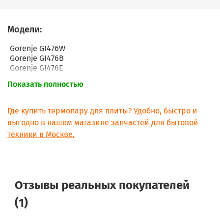
Модели:
Gorenje GI476W
Gorenje GI476B
Gorenje GI476E
Gorenje GI4368W
Показать полностью
Gorenje GI4368B
Gorenje GI4368E
Gorenje GI4305B
Где купить термопару для плиты? Удобно, быстро и
Gorenje GI4305E
выгодно
в нашем магазине запчастей для бытовой
Gorenje GI4305W
техники в Москве.
Gorenje GH606.2E
Gorenje GH606.3E
Gorenje G4704W
Gorenje KG4704W
Gorenje GIN4705W
Отзывы реальных покупателей
Gorenje GN4704W
Gorenje GN4702W
(1)
Gorenje GN4705E
Gorenje GS503X-B