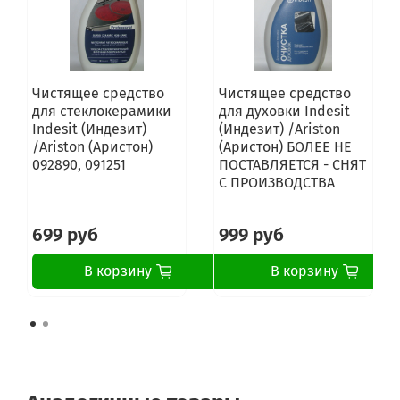
Gorenje GN473W
Gorenje GN460W
Gorenje 745.034 9
Gorenje 00.745.034 9
Gorenje 00.084.435 7
Gorenje 084.435 7
Чистящее средство
Чистящее средство
Gorenje G145W
для стеклокерамики
для духовки Indesit
Gorenje G145E
Indesit (Индезит)
(Индезит) /Ariston
Gorenje GS512W-H
/Ariston (Аристон)
(Аристон) БОЛЕЕ НЕ
Gorenje GS512W-B
092890, 091251
ПОСТАВЛЯЕТСЯ - СНЯТ
Gorenje G410W
С ПРОИЗВОДСТВА
Gorenje G433W-SW
Gorenje G432W-A
699 руб
999 руб
Gorenje G432W-4
Gorenje G432W-2
Gorenje G432W-1
В корзину
В корзину
Gorenje G432W
Gorenje GH505.2E
Gorenje GH505.3E
Gorenje GI476W
Gorenje 733.707 4
Gorenje 601.197 7
Gorenje GI476W