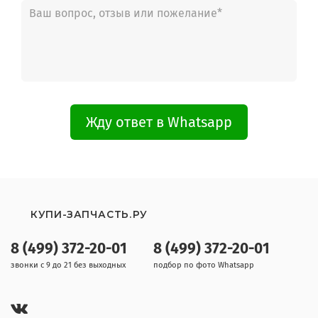
Gorenje EGI440W
Gorenje EGI440B
Gorenje EGI440E
Gorenje GIN4355W
Gorenje GI4755W
Gorenje GI476B-U
Gorenje GI476E-U
Gorenje GI476E-U
Жду ответ в Whatsapp
Gorenje G61121AW
Gorenje GI63141AW
Gorenje K2703WD
Gorenje KGI63105AW
Gorenje GI62123AW
Gorenje GI474W
Gorenje GI62123AW
КУПИ-ЗАПЧАСТЬ.РУ
Gorenje GI62105BW
Gorenje G61124BW
8 (499) 372-20-01
8 (499) 372-20-01
Gorenje G61220DW
Gorenje GI62378BW
звонки с 9 до 21 без выходных
подбор по фото Whatsapp
Gorenje GI62378BW
Gorenje GI62378BBR
Gorenje GI62378BBR