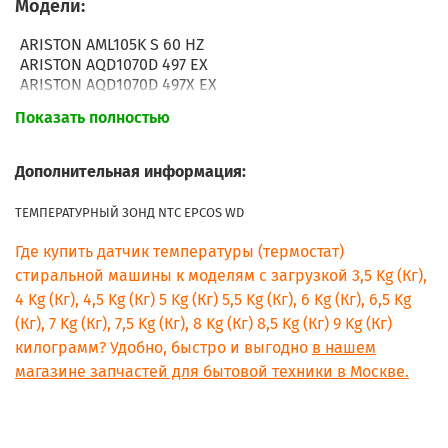
Модели:
ARISTON AML105K S 60 HZ
ARISTON AQD1070D 497 EX
ARISTON AQD1070D 497X EX
ARISTON AQD1170D 49 EX.60HZ
Показать полностью
ARISTON AQD1170D 49X EX.60HZ
ARISTON AQM9D 29 U (AUS)
ARISTON AQM9D 29 U (EX) 60HZ
Дополнительная информация:
ARISTON AQM9D 49 U (EX)
ARISTON AQM9D 49 X (EX)
ТЕМПЕРАТУРНЫЙ ЗОНД NTC EPCOS WD
ARISTON AQM9F 09 U (EX)
ARISTON AQM9F 09 U (EX) 60HZ
Где купить датчик температуры (термостат)
ARISTON AQM9F 29 U (AG)
стиральной машины к моделям с загрузкой 3,5 Kg (Кг),
ARISTON AQM9F 29 U (KW)
4 Kg (Кг), 4,5 Kg (Кг) 5 Kg (Кг) 5,5 Kg (Кг), 6 Kg (Кг), 6,5 Kg
ARISTON AQM9F 29 X (EX)
(Кг), 7 Kg (Кг), 7,5 Kg (Кг), 8 Kg (Кг) 8,5 Kg (Кг) 9 Kg (Кг)
ARISTON AQXXMD 129 (AG)
ARISTON AQXXMD 129 (AUS)
килограмм? Удобно, быстро и выгодно
в нашем
ARISTON AQXXMD 129 (EX)
магазине запчастей для бытовой техники в Москве.
ARISTON AQXXMD 129 (EX) 60HZ
ARISTON ARM7F 125(AG)
ARISTON ARM7L 105 (EX)
ARISTON ARM7L 125 (EX)