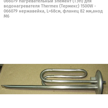
066079 Нагревательный элемент (ТЭН) для
водонагревателя Thermex (Термекс) 1500W -
066079 нержавейка, L=68см, фланец 82 мм,анод
М6