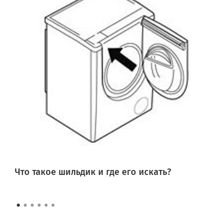
Что такое шильдик и где его искать?