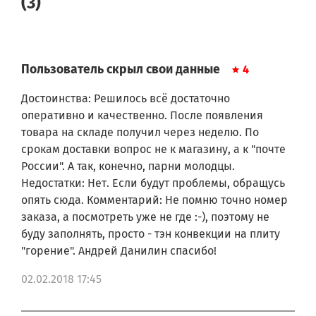
(3)
Gorenje KH76E
Gorenje B9000E
Gorenje PU7600E
Gorenje BK2385SS
Gorenje HSW745050N
Пользователь скрыл свои данные
4
Gorenje HSW745050N
Gorenje HSW745020N
Достоинства: Решилось всё достаточно
Gorenje HSW745020N
оперативно и качественно. После появления
Gorenje B2000P2
товара на складе получил через неделю. По
Gorenje EC2000P2
Gorenje OV-63S
срокам доставки вопрос не к магазину, а к "почте
Gorenje KB9000E
России". А так, конечно, парни молодцы.
Gorenje B9000E
Недостатки: Нет. Если будут проблемы, обращусь
Gorenje EC7402E
опять сюда. Комментарий: Не помню точно номер
Gorenje EC7478E
заказа, а посмотреть уже не где :-), поэтому не
Gorenje 4670.0000
Gorenje HY744200N
буду заполнять, просто - тэн конвекции на плиту
Gorenje HY744200N
"горение". Андрей Данилин спасибо!
Gorenje HY744500N
Gorenje HY744500N
02.02.2018 17:45
Gorenje 848.454 5
Gorenje 3651.0010