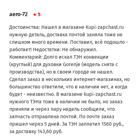
Gorenje 294BK
Gorenje 702/056-09
Gorenje U7860E
aero-72
5
Gorenje KU8950E
Gorenje ZT02.1020
Достоинства: Нашел в магазине Kupi-zapchast.ru
Gorenje ZT02.0000
нужную деталь, доставка почтой заняла тоже не
Gorenje ZT06.1020
слишком много времени. Поставил, всё подошло -
Gorenje U7410S
работает! Недостатки: Не обнаружил.
Gorenje U7410B
Gorenje U7410W
Комментарий: Долго искал ТЭН конвекции
Gorenje U7410E
(круглый) для духовки Gorenje (модель снята с
Gorenje U7500W
производства), но в своем городе не нашел.
Gorenje U7500E
Сделал заказ в нескольких интернет-магазинах, но
Gorenje U7580E
большинство ответили, что в наличии нет, а когда
Gorenje U8990E
Gorenje U8990AL
будет - неизвестно. В магазине kupi-zapchast.ru
Gorenje B7580E
нужного ТЭНа тоже в наличии не было, но заказ
Gorenje B8990E
приняли и через пару недель сообщили, что
Gorenje B8970E
запчасть отправлена почтой. По почте заказ
Gorenje B9010E
пришел через 5 дней. За ТЭН заплатил 1560 руб.,
Gorenje B9010AL
Gorenje EC2000P2
за доставку 143,60 руб.
Gorenje U7360W