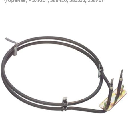
(Горенье) - 379201, 388420, 585535, 258967