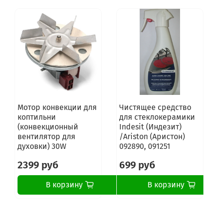
Gorenje EC771W
Gorenje K7703W
Gorenje U7585W
Gorenje U7585S
Gorenje U7585E
Gorenje U7585AL
Gorenje B7585S
Gorenje U8990E
Gorenje B9019AL
Gorenje B9019E
Gorenje E778W
Мотор конвекции для
Чистящее средство
Gorenje E7775W
коптильни
для стеклокерамики
Gorenje EC778W
(конвекционный
Indesit (Индезит)
Gorenje EC778B
вентилятор для
/Ariston (Аристон)
Gorenje EC778E
духовки) 30W
092890, 091251
Gorenje EC788E
Gorenje ET7991E
2399 руб
699 руб
Gorenje EC7969E
Gorenje B9010E
В корзину
В корзину
Gorenje U7500E
Gorenje B7580E
Gorenje B9010E
Gorenje B9010AL