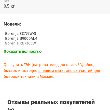
Вес
0.5 кг
Модели:
Gorenje EC774W-S
Gorenje B9000AL-1
Gorenje KU7360W
Gorenje KU7360B
Показать полностью
Gorenje KU7360E
Gorenje KU8960E
Gorenje KB9000E
Где купить ТЭН (нагреватель) для плиты? Удобно,
Gorenje EC776W
быстро и выгодно
в нашем магазине запчастей для
Gorenje BT2385SS
бытовой техники в Москве.
Gorenje EC7302W-G-1
Gorenje HSS423020
Gorenje HN423200
Gorenje 568.940 1
Gorenje 00.568.940 1
Отзывы реальных покупателей
Gorenje PB9200E
Gorenje PB9200AL