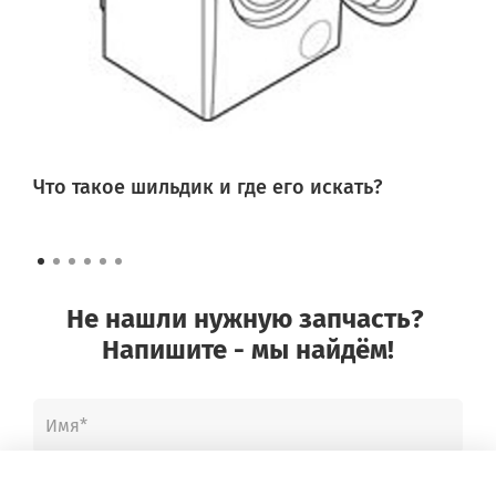
Gorenje 149.263 6
Gorenje 348.396 3
Gorenje 827.696 6
Gorenje 933.514 2
Gorenje 811.695 6
Gorenje 074.071 2
Gorenje 225.847 3
Gorenje 414.396 2
Gorenje 289.140 6
Что такое шильдик и где его искать?
Gorenje 010.038 8
Gorenje 593.712 3
Gorenje 675.181 2
Gorenje 063.193 7
Gorenje 706.323 3
Gorenje 411.667 9
Не нашли нужную запчасть?
Gorenje 768.359 2
Напишите - мы найдём!
Gorenje 730.598 0
Gorenje 920.625 1
Gorenje EI95890E-NO
Gorenje EI95890W-NO
Gorenje B2000P2
Gorenje KB7660E
Gorenje KH7660E