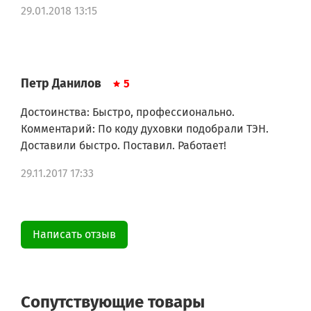
Gorenje U7360E
29.01.2018 13:15
Gorenje EC7790E-NO
Gorenje EC7970E
Gorenje EC7990E
Gorenje EC5705E
Gorenje EC7790E
Петр Данилов
5
Gorenje 295SS
Gorenje U7540W
Достоинства: Быстро, профессионально.
Gorenje U7540E
Комментарий: По коду духовки подобрали ТЭН.
Gorenje U7570E
Доставили быстро. Поставил. Работает!
Gorenje U7575W
Gorenje U7575E
29.11.2017 17:33
Gorenje EC763E
Gorenje EC7670E
Gorenje E775W
Gorenje EC772W
Gorenje EC772B
Написать отзыв
Gorenje EC772E
Gorenje EC773E
Gorenje EC773W
Gorenje E7705W
Сопутствующие товары
Gorenje EC7705W