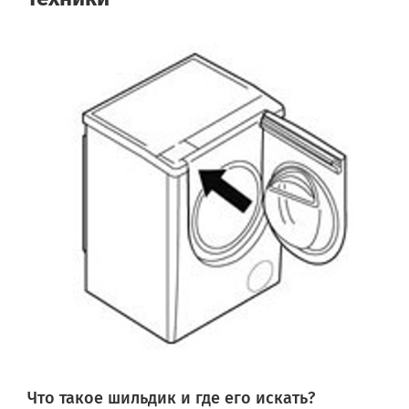
Что такое шильдик и где его искать?