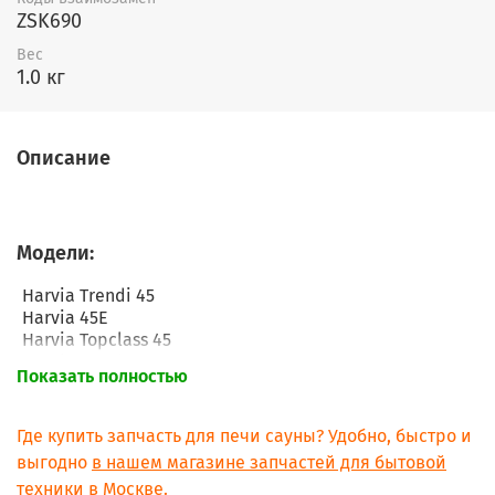
ZSK690
Вес
1.0 кг
Описание
Модели:
Harvia Trendi 45
Harvia 45E
Harvia Topclass 45
Harvia Topclass 45E
Показать полностью
Harvia Topclass Combi KV50SE(A)
Где купить запчасть для печи сауны? Удобно, быстро и
выгодно
в нашем магазине запчастей для бытовой
техники в Москве.