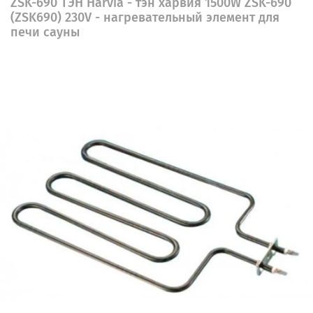
ZSK-690 ТЭН Harvia - тэн харвия 1500W ZSK-690
(ZSK690) 230V - нагревательный элемент для
печи сауны