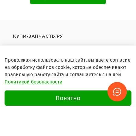
КУПИ-ЗАПЧАСТЬ.РУ
8 (499) 372-20-01
8 (499) 372-20-01
звонки с 9 до 21 без выходных
подбор по фото Whatsapp
Продолжая использовать наш сайт, вы даете согласие
на обработку файлов cookie, которые обеспечивают
правильную работу сайта и соглашаетесь с нашей
Политикой безопасности
Понятно
Основные разделы
Запчасти для бытовой техники