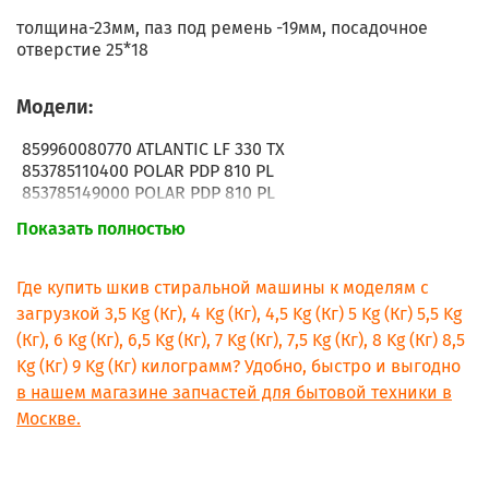
толщина-23мм, паз под ремень -19мм, посадочное
отверстие 25*18
Модели:
859960080770 ATLANTIC LF 330 TX
853785110400 POLAR PDP 810 PL
853785149000 POLAR PDP 810 PL
853780010000 WHIRLPOOL AWG 800
Показать полностью
853780010100 WHIRLPOOL AWG 800/1 OS
853780010400 WHIRLPOOL AWG 800/4 OS
853785310000 WHIRLPOOL AWG 853
Где купить шкив стиральной машины к моделям с
853785310100 WHIRLPOOL AWG 853/1 OS
загрузкой 3,5 Kg (Кг), 4 Kg (Кг), 4,5 Kg (Кг) 5 Kg (Кг) 5,5 Kg
853785538000 WHIRLPOOL AWG 855
(Кг), 6 Kg (Кг), 6,5 Kg (Кг), 7 Kg (Кг), 7,5 Kg (Кг), 8 Kg (Кг) 8,5
853785538100 WHIRLPOOL AWG 855/1 I
Kg (Кг) 9 Kg (Кг) килограмм? Удобно, быстро и выгодно
853785638000 WHIRLPOOL AWG 856
853785638100 WHIRLPOOL AWG 856/1 I
в нашем магазине запчастей для бытовой техники в
853785845000 WHIRLPOOL AWG 858
Москве.
853785945000 WHIRLPOOL AWG 859
853785945400 WHIRLPOOL AWG 859
853786010000 WHIRLPOOL AWG 860