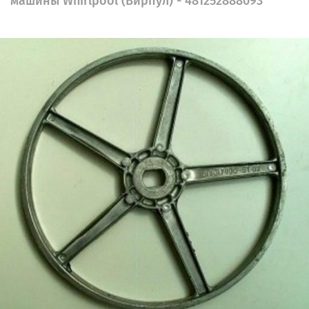
машины Whirlpool (Вирпул) - 481252888093