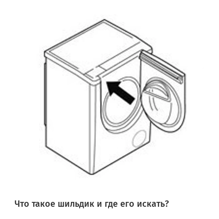
853788029401 WHIRLPOOL AWG 880 F
853788045000 WHIRLPOOL AWG 880-D HK
853788045001 WHIRLPOOL AWG 880-D HK
853788081000 WHIRLPOOL AWG 880-D CZN
853787438001 WHIRLPOOL AWG 874 I
853787910001 WHIRLPOOL AWG 879 OS
853787945001 WHIRLPOOL AWG 879 HK
853787510201 WHIRLPOOL AWG 875/D CE
853786538501 WHIRLPOOL AWG 865 I
853786638001 WHIRLPOOL AWG 866 I
853787410101 WHIRLPOOL AWG 874-D OS
853787510101 WHIRLPOOL AWG 875 CSI
853786010501 WHIRLPOOL AWG 860-D CE
853787510001 WHIRLPOOL AWG 875 OS
853787061401 WHIRLPOOL AWG 870/4 S
853787410001 WHIRLPOOL AWG 874 OS
Что такое шильдик и где его искать?