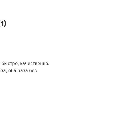
BOSCH WLM24440
BOSCH WLM24441
BOSCH WLM2444S
1)
BOSCH WLM24460
BOSCH WLM24468
BOSCH WVH24460
BOSCH WVH28420
BOSCH WVH28440
BOSCH WVH28468
быстро, качественно.
BOSCH WVH28540
за, оба раза без
BOSCH WVH30560
BOSCH WVH30568
WAS20441OE/23