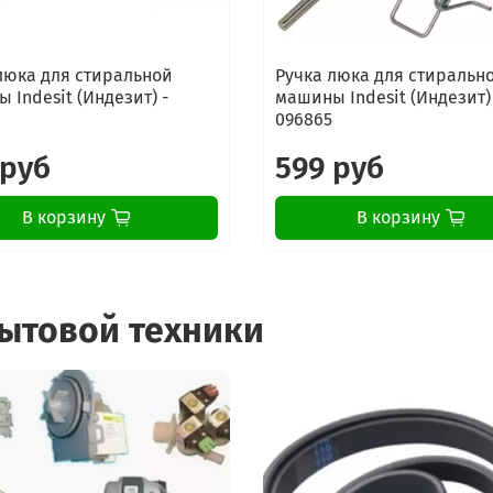
люка для стиральной
Ручка люка для стиральн
 Indesit (Индезит) -
машины Indesit (Индезит)
096865
 руб
599 руб
В корзину
В корзину
бытовой техники