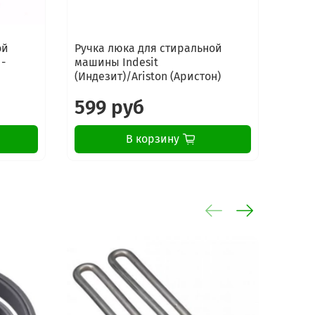
ой
Ручка люка для стиральной
Ручк
 -
машины Indesit
машин
(Индезит)/Ariston (Аристон)
7190
599 руб
24
В корзину