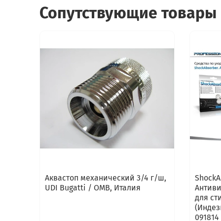
Сопутствующие товары
Аквастоп механический 3/4 г/ш,
ShockA
UDI Bugatti / OMB, Италия
Антиви
для ст
(Индези
091814