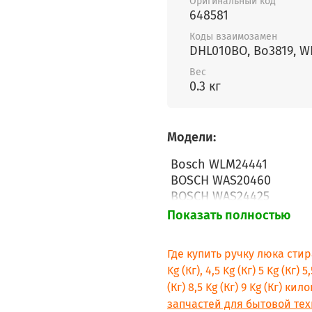
Оригинальный код
648581
Коды взаимозамен
DHL010BO, Bo3819, WL
Вес
0.3 кг
Модели:
Bosch WLM24441
BOSCH WAS20460
BOSCH WAS24425
BOSCH WAS24460
Показать полностью
BOSCH WAS24468
BOSCH WLM20440
Где купить ручку люка стир
BOSCH WLM20441
Kg (Кг), 4,5 Kg (Кг) 5 Kg (Кг) 5,
BOSCH WLM20460
(Кг) 8,5 Kg (Кг) 9 Kg (Кг) 
BOSCH WLM20461
запчастей для бытовой тех
BOSCH WLM20468