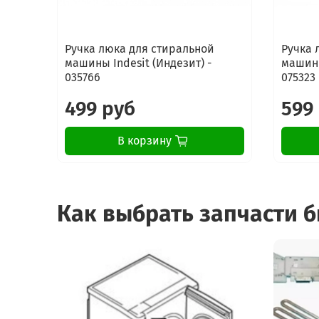
Ручка люка для стиральной
Ручка 
машины Indesit (Индезит) -
машины
035766
075323
499 руб
599
В корзину
Как выбрать запчасти 