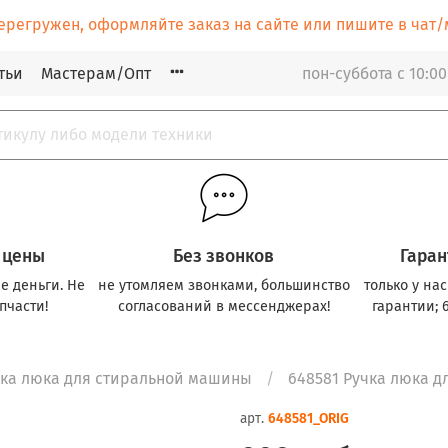
ерегружен, оформляйте заказ на сайте или пишите в ча
тьи
Мастерам/Опт
пон-суббота с 10:00
 цены
Без звонков
Гаран
е деньги. Не
не утомляем звонками, большинство
только у на
пчасти!
согласований в мессенджерах!
гарантии; 
чка люка для стиральной машины
648581 Ручка люка д
арт.
648581_ORIG