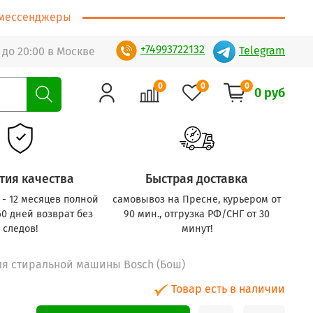
т/мессенджеры
+74993722132
Telegram
 до 20:00 в Москве
0
0
0
0 руб
тия качества
Быстрая доставка
с - 12 месяцев полной
самовывоз на Пресне, курьером от
60 дней возврат без
90 мин., отгрузка РФ/СНГ от 30
следов!
минут!
ля стиральной машины Bosch (Бош)
Товар есть в наличии