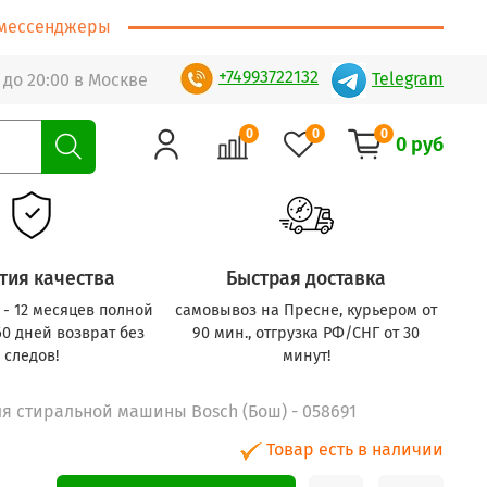
т/мессенджеры
+74993722132
Telegram
 до 20:00 в Москве
0
0
0
0 руб
тия качества
Быстрая доставка
с - 12 месяцев полной
самовывоз на Пресне, курьером от
60 дней возврат без
90 мин., отгрузка РФ/СНГ от 30
следов!
минут!
ля стиральной машины Bosch (Бош) - 058691
Товар есть в наличии