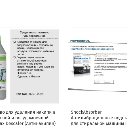
во для удаления накипи в
ShockAbsorber.
ьной и посудомоечной
Антивибрационные подст
х Descaler (Антинакипин)
для стиральной машины I