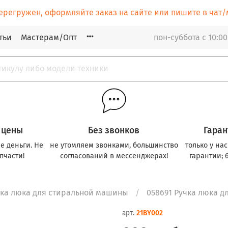
ерегружен, оформляйте заказ на сайте или пишите в ча
тьи
Мастерам/Опт
пон-суббота с 10:00
 цены
Без звонков
Гаран
е деньги. Не
не утомляем звонками, большинство
только у на
пчасти!
согласований в мессенджерах!
гарантии; 
чка люка для стиральной машины
058691 Ручка люка д
арт.
21BY002