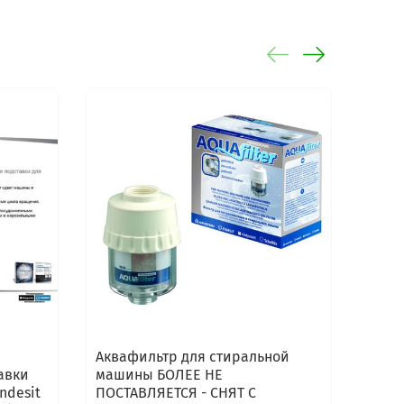
Аквафильтр для стиральной
Анти
авки
машины БОЛЕЕ НЕ
машин
ndesit
ПОСТАВЛЯЕТСЯ - СНЯТ С
0920