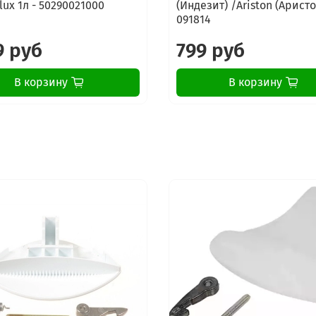
lux 1л - 50290021000
(Индезит) /Ariston (Аристо
091814
9 руб
799 руб
В корзину
В корзину