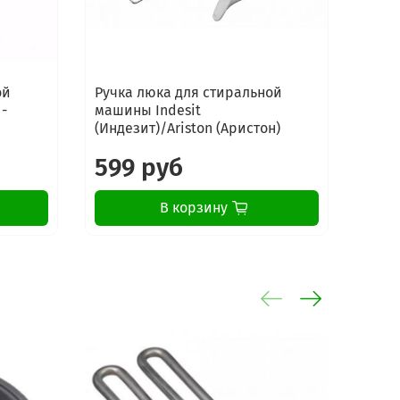
ой
Ручка люка для стиральной
Ручк
 -
машины Indesit
машин
(Индезит)/Ariston (Аристон)
7190
599 руб
24
В корзину