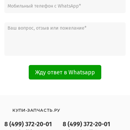
481245210374
Таймер на 481245215918 Panel Timer
481221458147
Дисплей DISPLAY MODUL 3962 AC
Модуль с прошивкой 481221479487, с
481221479263
481221478893 (856181210913)
Жду ответ в Whatsapp
КУПИ-ЗАПЧАСТЬ.РУ
8 (499) 372-20-01
8 (499) 372-20-01