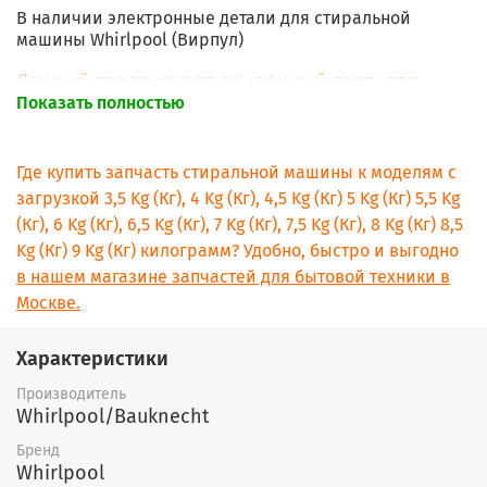
В наличии электронные детали для стиральной
машины Whirlpool (Вирпул)
Данный товар имеет ссылочный лист, для
Показать полностью
уточнения окончательной стоимости
конкретной запчасти - позвоните/напишите
нашим менеджерам.
Где купить запчасть стиральной машины к моделям с
загрузкой 3,5 Kg (Кг), 4 Kg (Кг), 4,5 Kg (Кг) 5 Kg (Кг) 5,5 Kg
- модуль управления для стиральной машины
Whirlpool (Вирпул);
(Кг), 6 Kg (Кг), 6,5 Kg (Кг), 7 Kg (Кг), 7,5 Kg (Кг), 8 Kg (Кг) 8,5
Kg (Кг) 9 Kg (Кг) килограмм? Удобно, быстро и выгодно
- таймер электромеханический для стиральной
в нашем магазине запчастей для бытовой техники в
машины Whirlpool (Вирпул);
Москве.
- карта (модуль) дисплейная (дисплей) для стиральной
машины Whirlpool (Вирпул)
Характеристики
Основные коды деталей вы можете увидить в таблице
Производитель
ниже, цены уточняйте у наших менеджеров:
Whirlpool/Bauknecht
Бренд
Whirlpool
Таймер программируемый Timer