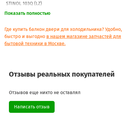
STINOL 103Q (LZ)
STINOL 104Q (LZ)
Показать полностью
STINOL 107ER (LZ)
STINOL 110Q (LZ)
STINOL 116Q (LZ)
Где купить балкон двери для холодильника? Удобно,
STINOL 117ER (LZ)
быстро и выгодно
в нашем магазине запчастей для
STINOL 120ER (LZ)
бытовой техники в Москве.
STINOL 205ER (LZ)
STINOL 232Q (LZ)
STINOL 242Q (LZ)
STINOL 256Q (LZ)
INDESIT SD 167
Отзывы реальных покупателей
INDESIT SD 125
Отзывов еще никто не оставлял
Написать отзыв