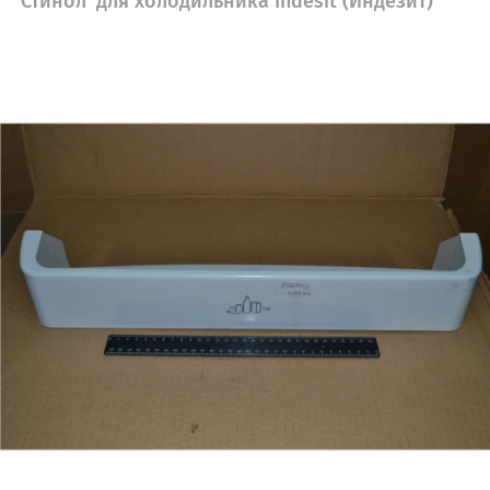
'Стинол' для холодильника Indesit (Индезит)