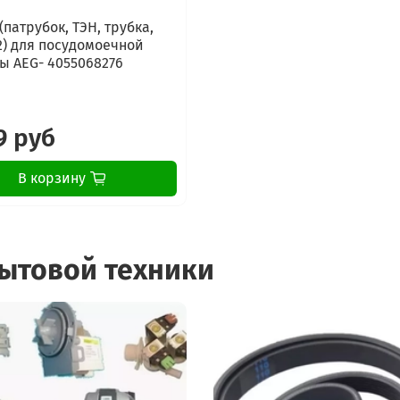
Hotpoint-Ariston LKF 7
Hotpoint-Ariston LBF 5
(патрубок, ТЭН, трубка,
Hotpoint-Ariston LFS 11
2) для посудомоечной
 AEG- 4055068276
Hotpoint-Ariston LFS 1
Hotpoint-Ariston LFS 11
Hotpoint-Ariston LFS 21
Hotpoint-Ariston LFS 11
9 руб
Hotpoint-Ariston LFS 1
Hotpoint-Ariston LBF 3
В корзину
Hotpoint-Ariston LKF 71
Hotpoint-Ariston LKF 71
Hotpoint-Ariston LFF 83
Hotpoint-Ariston LFF 8
бытовой техники
Hotpoint-Ariston LFF 8
Hotpoint-Ariston LST 2
Hotpoint-Ariston LST 41
Hotpoint-Ariston LST 11
Hotpoint-Ariston LST 1
Hotpoint-Ariston LST 11
Hotpoint-Ariston LFF 82