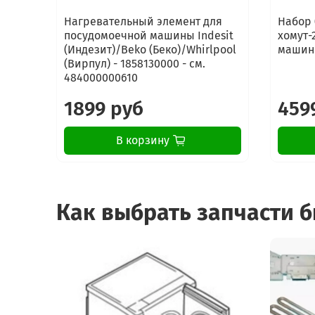
Нагревательный элемент для
Набор 
посудомоечной машины Indesit
хомут-
(Индезит)/Beko (Беко)/Whirlpool
машины
(Вирпул) - 1858130000 - см.
484000000610
1899 руб
459
В корзину
Как выбрать запчасти 