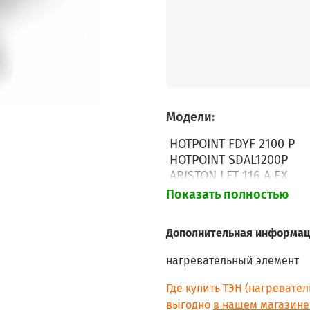
Модели:
HOTPOINT FDYF 2100 P
HOTPOINT SDAL1200P
ARISTON LFT 116 A EX
ARISTON LKF 71 AG
Показать полностью
ARISTON LFF 825 X AG
ARISTON LKF 61 EX
Дополнительная информац
ARISTON LKF 720 EX
ARISTON LKF 720 X EX
нагревательный элемент
ARISTON LFF 825 EX
ARISTON LFF 825 X EX
Где купить ТЭН (нагревате
ARISTON LFS 114 IX EX
выгодно
в нашем магазине