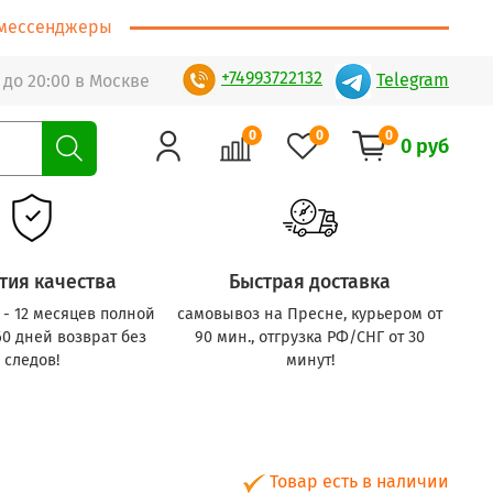
т/мессенджеры
+74993722132
Telegram
 до 20:00 в Москве
0
0
0
0 руб
тия качества
Быстрая доставка
с - 12 месяцев полной
самовывоз на Пресне, курьером от
60 дней возврат без
90 мин., отгрузка РФ/СНГ от 30
следов!
минут!
Товар есть в наличии