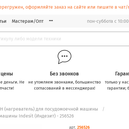
ерегружен, оформляйте заказ на сайте или пишите в ча
тьи
Мастерам/Опт
пон-суббота с 10:00
 цены
Без звонков
Гаран
е деньги. Не
не утомляем звонками, большинство
только у на
пчасти!
согласований в мессенджерах!
гарантии; 
ЭН (нагреватель) для посудомоечной машины
ашины Indesit (Индезит) - 256526
арт.
256526