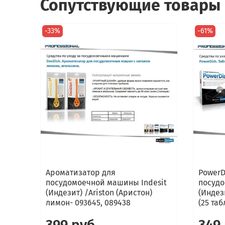
Сопутствующие товары
-33%
-61%
Ароматизатор для
PowerD
посудомоечной машины Indesit
посудо
(Индезит) /Ariston (Аристон)
(Индези
лимон- 093645, 089438
(25 таб
399 руб
349