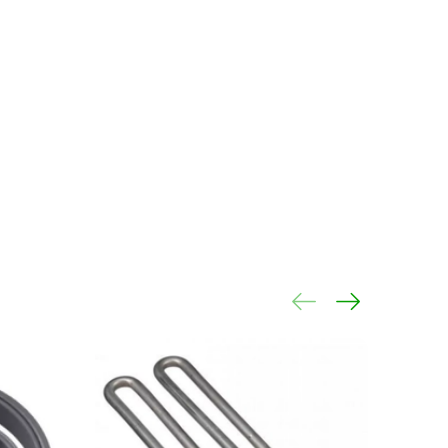
148 FR/HA
149 FR/HA
4 IX F/HA
14 WH F/HA
4 BK F/HA
6 A IX/HA
5 A IX/HA
15 A WH/HA
1 TK/HA
0 A TK/HA
48 X FR/HA
14 B EU
214 X EU/HA
214 EU/HA
16 A/HA
67
6 HA
14/HA
47
14 X IT/HA