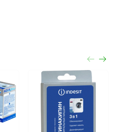
L 478 WH
L 3888
L 540
L 543
 547 IG
 549 IG
 553
 553
L 560
 563 IG
L 563
L 564
 643/1
 643/1
 643/2
L 643
 643
L 644
L 644
L 645