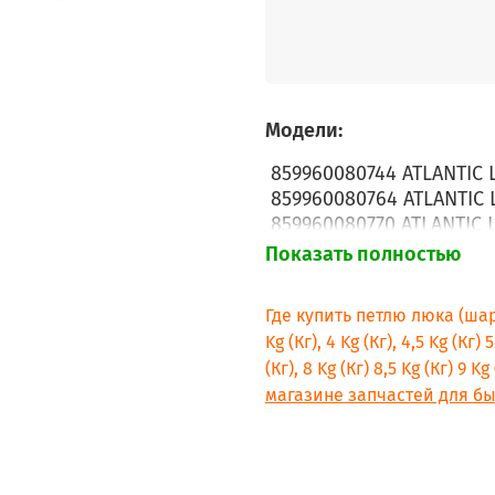
Модели:
859960080744 ATLANTIC 
859960080764 ATLANTIC 
859960080770 ATLANTIC 
859960080922 ATLANTIC 
Показать полностью
859960080924 ATLANTIC 
859960080925 ATLANTIC 
Где купить петлю люка (ша
859960080931 ATLANTIC 
Kg (Кг), 4 Kg (Кг), 4,5 Kg (Кг) 5
853309841000 ESLABON 
(Кг), 8 Kg (Кг) 8,5 Kg (Кг) 
853309941000 ESLABON 
магазине запчастей для бы
853783741010 IGNIS AWG
854040545100 IGNIS AW
854040571000 IGNIS AW
854047738000 IGNIS AW