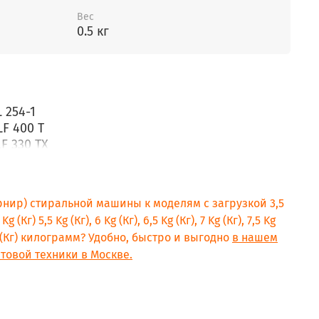
Вес
0.5 кг
L 254-1
LF 400 T
LF 330 TX
LF 400 TX-1
LF 800 ATX
LF 1000 ATX
рнир) стиральной машины к моделям с загрузкой 3,5
LF 1000 AATX
 Kg (Кг) 5,5 Kg (Кг), 6 Kg (Кг), 6,5 Kg (Кг), 7 Kg (Кг), 7,5 Kg
DE LUJO AWF 935
9 Kg (Кг) килограмм? Удобно, быстро и выгодно
в нашем
DE LUJO AWF 941
товой техники в Москве.
 837-1
L 3688
L 405
L 477 WH