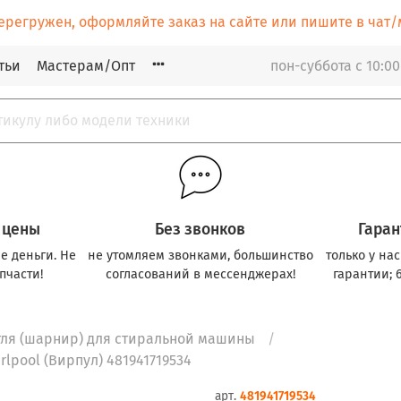
ерегружен, оформляйте заказ на сайте или пишите в ча
тьи
Мастерам/Опт
пон-суббота с 10:00
 цены
Без звонков
Гаран
е деньги. Не
не утомляем звонками, большинство
только у на
пчасти!
согласований в мессенджерах!
гарантии; 
ля (шарнир) для стиральной машины
lpool (Вирпул) 481941719534
арт.
481941719534