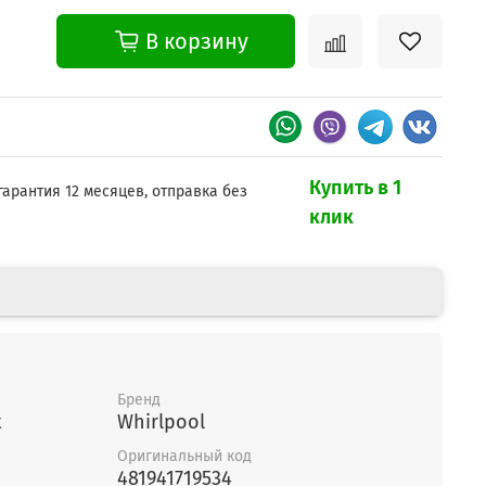
В корзину
Купить в 1
гарантия 12 месяцев, отправка без
клик
Бренд
t
Whirlpool
Оригинальный код
481941719534