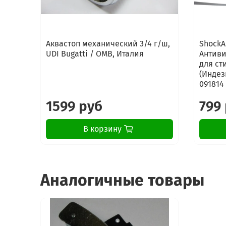
Аквастоп механический 3/4 г/ш,
ShockA
UDI Bugatti / OMB, Италия
Антиви
для ст
(Индези
091814
1599 руб
799
В корзину
Аналогичные товары