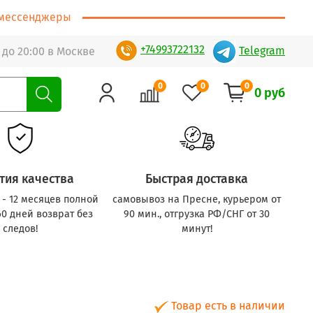
т/мессенджеры
+74993722132
Telegram
 до 20:00 в Москве
0
0
0
0 руб
тия качества
Быстрая доставка
с - 12 месяцев полной
самовывоз на Пресне, курьером от
60 дней возврат без
90 мин., отгрузка РФ/СНГ от 30
следов!
минут!
Товар есть в наличии