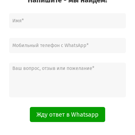
Gorenje BC1100W
Gorenje BO1100X
Gorenje BO1100X
Gorenje K620X1
Gorenje KB3200E
Gorenje O8810
Gorenje O8810S
Gorenje O8820DS
Gorenje O8820S
Gorenje EC83350W
Gorenje U3300E
Gorenje U7460E
Gorenje U3300AL
Gorenje U4300W
Gorenje U4300E
Gorenje 00.404.181 0
Gorenje 404.181 0
Gorenje HU3310CE
Жду ответ в Whatsapp