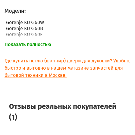
Модели:
Gorenje KU7360W
Gorenje KU7360B
Gorenje KU7360E
Gorenje KH11S
Показать полностью
Gorenje KH43W
Gorenje KH11E
Gorenje PU1000W
Где купить петлю (шарнир) двери для духовки? Удобно,
Gorenje PU3000E
быстро и выгодно
в нашем магазине запчастей для
Gorenje PU3000W
бытовой техники в Москве.
Gorenje PU1000E
Gorenje SU1000E
Gorenje SU1000W
Gorenje SU1000S
Gorenje U2300E
Отзывы реальных покупателей
Gorenje ZT14.1020
Gorenje ZT02.1020
(1)
Gorenje U1400W
Gorenje U1400S
Gorenje U1400E