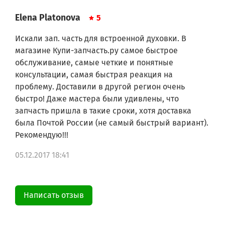
Gorenje U3400W
Gorenje U3400E
Elena Platonova
5
Gorenje U2410B
Gorenje U2410W
Искали зап. часть для встроенной духовки. В
Gorenje U2410E
магазине Купи-запчасть.ру самое быстрое
Gorenje U7410S
обслуживание, самые четкие и понятные
Gorenje U7410B
Gorenje U7410W
консультации, самая быстрая реакция на
Gorenje U7360W
проблему. Доставили в другой регион очень
Gorenje HU1300W-1
быстро! Даже мастера были удивлены, что
Gorenje HU1300S-1
запчасть пришла в такие сроки, хотя доставка
Gorenje B3410E
была Почтой России (не самый быстрый вариант).
Gorenje B3470E
Gorenje U2470E
Рекомендую!!!
Gorenje B2470E
Gorenje U3475W
05.12.2017 18:41
Gorenje U3475S
Gorenje U3475E
Gorenje B2450E
Gorenje U3400W-1
Написать отзыв
Gorenje B3410E-1
Gorenje U3400E-1
Gorenje B2450W