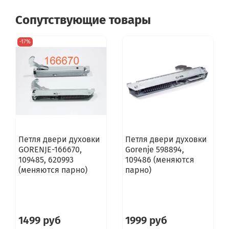
Gorenje BL2300W
Сопутствующие товары
Gorenje BL2300IX
Gorenje BL3300W
Gorenje BL3300IX
-17%
Gorenje BL7400W
Gorenje BL7400IX
Gorenje KH1100E
Gorenje KH1100W
Gorenje KH1100S
Gorenje KH4600S
Gorenje KH4600W
Gorenje B3400W
Gorenje B3400E
Петля двери духовки
Петля двери духовки
Gorenje U2475E
GORENJE-166670,
Gorenje 598894,
Gorenje U3475E
109485, 620993
109486 (меняются
Gorenje U7570E
(меняются парно)
парно)
Gorenje B2475E
Gorenje B2475W
Gorenje B3960SG
Gorenje B8960SG
Gorenje GI4305B
1499 руб
1999 руб
Gorenje GS504W-B