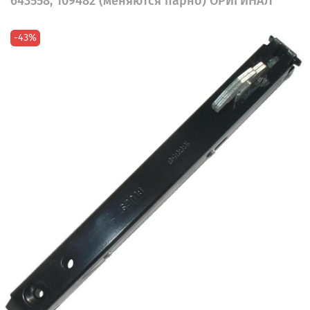
643558, 109482 (меняются парно) ОРИГИНАЛ
-43%