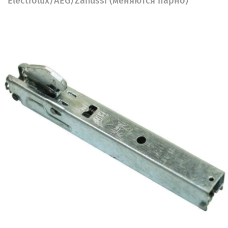
Electrolux/AEG/Zanussi (меняются парно)