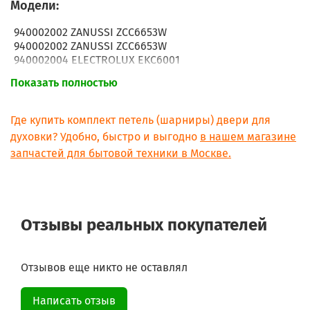
Модели:
940002002 ZANUSSI ZCC6653W
940002002 ZANUSSI ZCC6653W
940002004 ELECTROLUX EKC6001
940002004 ELECTROLUX EKC6001
Показать полностью
940002004 ELECTROLUX EKC6001
940002005 ELECTROLUX EKC6001
940002005 ELECTROLUX EKC6001
Где купить комплект петель (шарниры) двери для
940002005 ELECTROLUX EKC6001
духовки? Удобно, быстро и выгодно
в нашем магазине
940002013 ROSENLEW RKK601
запчастей для бытовой техники в Москве.
940002013 ROSENLEW RKK601
940002013 ROSENLEW RKK601
940002014 ELEKTRO HELIOS SK6402
940002014 ELEKTRO HELIOS SK6402
940002015 ELECTROLUX EKC60001W
Отзывы реальных покупателей
940002015 ELECTROLUX EKC60001W
940002017 ELEKTRO HELIOS SK6403
940002101 ZANUSSI ZCC6656W
940002103 ZANUSSI ZCC6601W
Отзывов еще никто не оставлял
940002103 ZANUSSI ZCC6601W
940002104 ZANUSSI ZCC6600W
Написать отзыв
940002104 ZANUSSI ZCC6600W