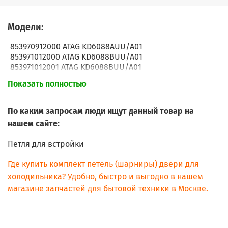
Модели:
853970912000 ATAG KD6088AUU/A01
853971012000 ATAG KD6088BUU/A01
853971012001 ATAG KD6088BUU/A01
853971012002 ATAG KD6088BUU/A03
Показать полностью
853971312000 ATAG KD6102AUU/A01
853971412000 ATAG KD6102BUU/A01
853971412001 ATAG KD6102BUU/A01
По каким запросам люди ищут данный товар на
853971712000 ATAG KD6122AUU/A01
нашем сайте:
853971812000 ATAG KD6122BUU/A01
853971812001 ATAG KD6122BUU/A01
Петля для встройки
853977012000 ATAG KS3178BUU/A01
853900612010 ATAG-PELGRIM KD61178B/A01
Где купить комплект петель (шарниры) двери для
853911712003 ATAG-PELGRIM KD60122AFUU/A02
холодильника? Удобно, быстро и выгодно
в нашем
853910812010 ATAG-PELGRIM KD61122B/A01
магазине запчастей для бытовой техники в Москве.
853911612010 ATAG-PELGRIM KD61122A/A01
853970912040 ATAG-PELGRIM KD61088A/A01
853973412030 ATAG-PELGRIM KD61102B/A01
853986112020 ATAG-PELGRIM KD61102A/A01