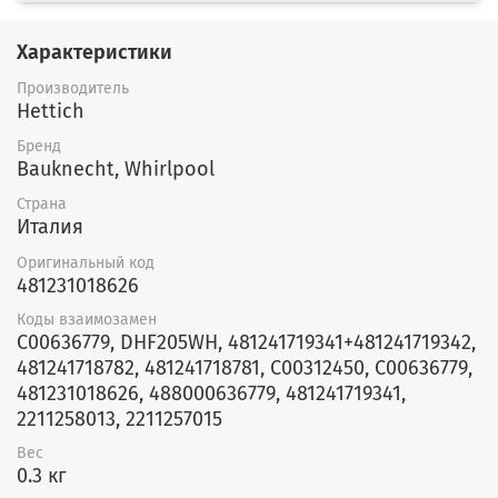
Характеристики
Производитель
Hettich
Бренд
Bauknecht, Whirlpool
Страна
Италия
Оригинальный код
481231018626
Коды взаимозамен
C00636779, DHF205WH, 481241719341+481241719342,
481241718782, 481241718781, C00312450, C00636779,
481231018626, 488000636779, 481241719341,
2211258013, 2211257015
Вес
0.3 кг