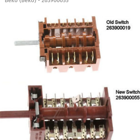
Beko (Беко) - 263900055