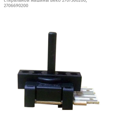
стиральной машины Beko 2707360200,
2706690200