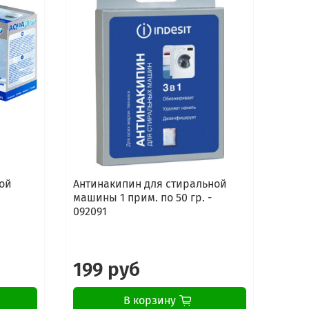
ой
Антинакипин для стиральной
Сред
машины 1 прим. по 50 гр. -
стир
092091
маши
Elect
199 руб
16
В корзину