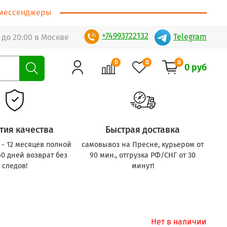
т/мессенджеры
+74993722132
Telegram
 до 20:00 в Москве
0
0
0
0 руб
тия качества
Быстрая доставка
с - 12 месяцев полной
самовывоз на Пресне, курьером от
60 дней возврат без
90 мин., отгрузка РФ/СНГ от 30
следов!
минут!
Нет в наличии