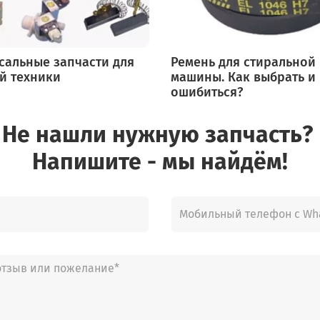
Gorenje WA60085R
Gorenje WA714SYW
Gorenje WA70149
Gorenje WS5229
сальные запчасти для
Ремень для стиральной
й техники
машины. Как выбрать и
Gorenje WS5229
ошибиться?
Gorenje WA50085
Gorenje WA60109
Gorenje WS40129
Не нашли нужную запчасть?
Gorenje WA50129
Напишите - мы найдём!
Gorenje WA60065
Gorenje WA60065R
Gorenje GWA855
Gorenje WA60125
Gorenje WS50125
Gorenje PK6014D
Gorenje PESUKARHU601
Gorenje 6014D -Pesukar
Gorenje W6140
Gorenje WS514SYW