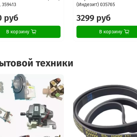
Gorenje WA60149
 359413
(Индезит) 035765
Gorenje EWM246DWIT/E
Gorenje EWM246DWIT/E
0 руб
3299 руб
Gorenje EWM246DWIT
Gorenje WA626
В корзину
В корзину
Gorenje 00.116.153 8
Gorenje VITAL 522
Gorenje WA60149
Gorenje WA1453D
бытовой техники
Gorenje WA 1453D
Gorenje WA50140
Gorenje WM-561
Gorenje KWA50082
Gorenje WS50085
Gorenje K6.1100N
Gorenje WA50100
Gorenje KWA50085
Gorenje WS5145B
Gorenje WA60129
Gorenje WA60Z085R