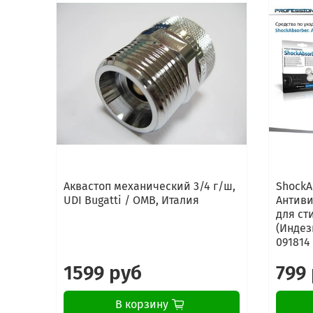
Аквастоп механический 3/4 г/ш,
ShockA
UDI Bugatti / OMB, Италия
Антиви
для ст
(Индези
091814
1599 руб
799
В корзину