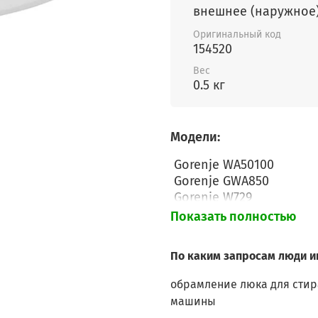
внешнее (наружное
Оригинальный код
154520
Вес
0.5 кг
Модели:
Gorenje WA50100
Gorenje GWA850
Gorenje W729
Gorenje WA60Z065R
Показать полностью
Gorenje WA60065R
Gorenje WA60105
По каким запросам люди и
Gorenje WA60100
Gorenje WA7435
обрамление люка для стир
Gorenje WA60089
машины
Gorenje WA50109