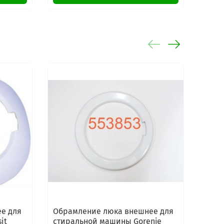
HU 6012
2
е для
Обрамление люка внешнее для
Внеш
it
стиральной машины Gorenje
стир