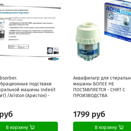
Gorenje WS40105
Gorenje WA60145
Gorenje WS40115
Gorenje WS50115
Gorenje WS512SYW
Gorenje WS50085R
Gorenje WA50080
Gorenje KWA50100
Gorenje RWA60080
Gorenje WA6139
Gorenje WS51Z45B
Gorenje WS5145B
bsorber.
Аквафильтр для стиральн
Gorenje WS50149
брационные подставки
машины БОЛЕЕ НЕ
Gorenje WA639
иральной машины Indesit
ПОСТАВЛЯЕТСЯ - СНЯТ С
Gorenje KWA60089W
т) /Ariston (Аристон) -
ПРОИЗВОДСТВА
Gorenje WA6129
Gorenje WS40109
 руб
1799 руб
Gorenje WS345
Gorenje WA50085
В корзину
В корзину
Gorenje GWA755