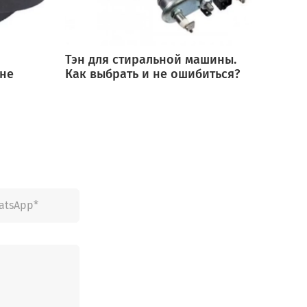
Тэн для стиральной машины.
Мотор
 не
Как выбрать и не ошибиться?
выбра
ошиб
4D
hu 6014D