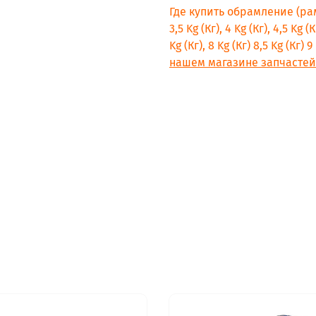
Gorenje WA60149
Где купить обрамление (р
Gorenje WAE7499
3,5 Kg (Кг), 4 Kg (Кг), 4,5 Kg (К
Gorenje WA50120
Kg (Кг), 8 Kg (Кг) 8,5 Kg (К
Gorenje SWA50120
нашем магазине запчастей 
Gorenje MWS40080
Gorenje KWA50140
Gorenje WS50129P
Gorenje WA60089
Gorenje 5012D -Pesukar
Gorenje PK5012D
Gorenje PESUKARHU501
Gorenje SWA60130
Gorenje SWA50130
Gorenje WA50109
Gorenje WA50089
Gorenje WS40149GOR
Gorenje WS40149
Gorenje WS40149
Gorenje WA50109