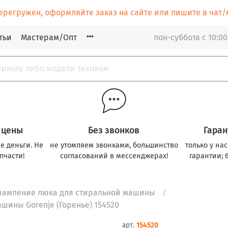
ерегружен, оформляйте заказ на сайте или пишите в ча
тьи
Мастерам/Опт
пон-суббота с 10:00
 цены
Без звонков
Гаран
е деньги. Не
не утомляем звонками, большинство
только у на
пчасти!
согласований в мессенджерах!
гарантии; 
рамление люка для стиральной машины
шины Gorenje (Горенье) 154520
арт.
154520