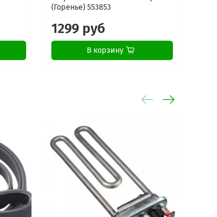
(Горенье) 553853
2813
01
02
1299 руб
35
В корзину