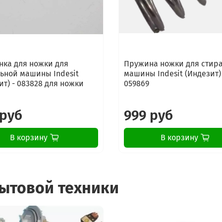
ка для ножки для
Пружина ножки для стир
ьной машины Indesit
машины Indesit (Индезит)
ит) - 083828 для ножки
059869
 руб
999 руб
В корзину
В корзину
бытовой техники