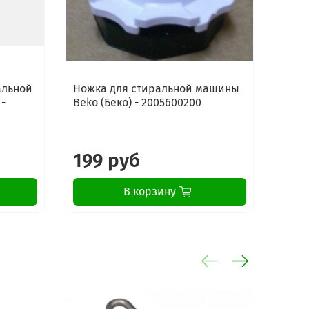
альной
Ножка для стиральной машины
Ножк
 -
Beko (Беко) - 2005600200
Candy
199 руб
11
В корзину