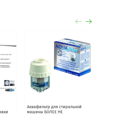
Аквафильтр для стиральной
Анти
авки
машины БОЛЕЕ НЕ
машин