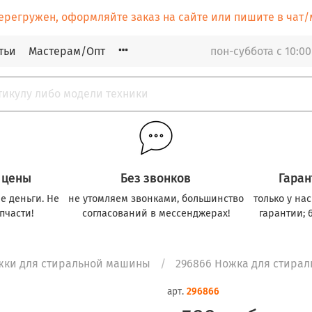
ерегружен, оформляйте заказ на сайте или пишите в ча
тьи
Мастерам/Опт
пон-суббота с 10:00
 цены
Без звонков
Гаран
е деньги. Не
не утомляем звонками, большинство
только у на
пчасти!
согласований в мессенджерах!
гарантии; 
жки для стиральной машины
296866 Ножка для стираль
арт.
296866