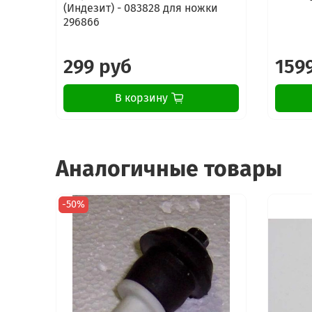
(Индезит) - 083828 для ножки
296866
299 руб
159
В корзину
Аналогичные товары
-50%