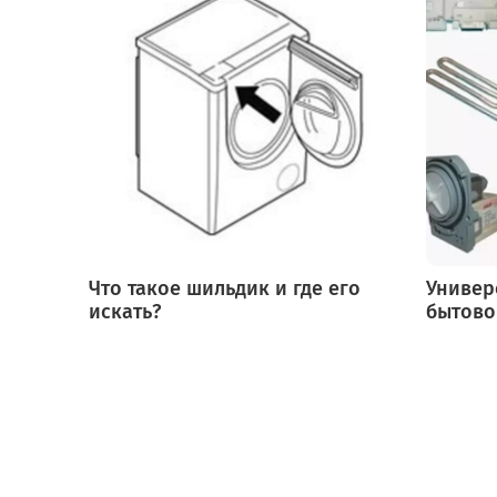
Что такое шильдик и где его
Универ
искать?
бытово