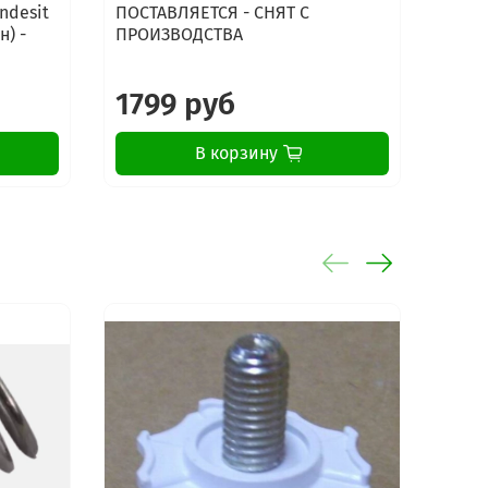
ndesit
ПОСТАВЛЯЕТСЯ - СНЯТ С
0920
н) -
ПРОИЗВОДСТВА
1799 руб
19
В корзину