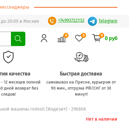
т/мессенджеры
+74993722132
Telegram
 до 20:00 в Москве
0
0
0
0 руб
тия качества
Быстрая доставка
с - 12 месяцев полной
самовывоз на Пресне, курьером от
60 дней возврат без
90 мин., отгрузка РФ/СНГ от 30
следов!
минут!
ной машины Indesit (Индезит) - 296866
Нет в наличии