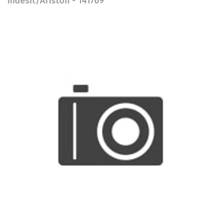
Indesit/Ariston - 141769