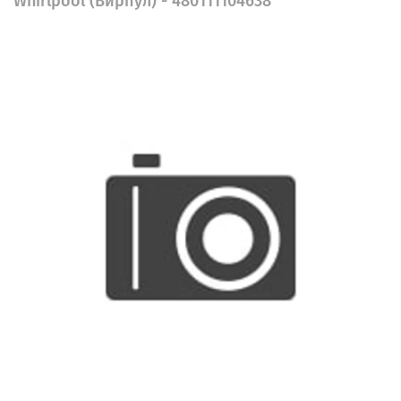
Whirlpool (Вирпул) - 480111104638