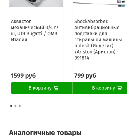
Аквастоп
ShockAbsorber.
механический 3/4 г/
Антивибрационные
ш, UDI Bugatti / OMB,
подставки для
Италия
стиральной машины
Indesit (Индезит)
/Ariston (Аристон) -
091814
1599 руб
799 руб
В корзину
В корзину
Аналогичные товары