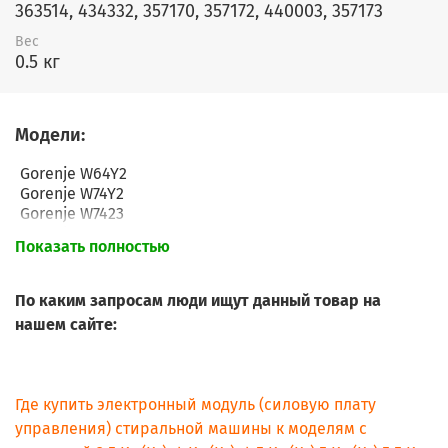
363514, 434332, 357170, 357172, 440003, 357173
Вес
0.5 кг
Модели:
Gorenje W64Y2
Gorenje W74Y2
Gorenje W7423
Gorenje W6403
Показать полностью
Gorenje W6423
Gorenje W6443
Gorenje W7443L
По каким запросам люди ищут данный товар на
Gorenje W7443L
нашем сайте:
Gorenje W6443L
Gorenje W6423/S
Gorenje W6402/SRI
Gorenje W6403/S
Где купить электронный модуль (силовую плату
Gorenje W6423L
управления) стиральной машины к моделям с
Gorenje W7443