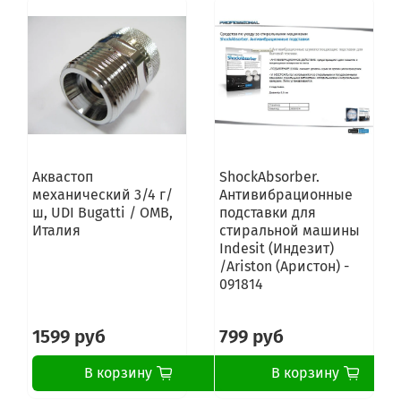
Gorenje W6513/S
Gorenje W6503/S
Gorenje W65Z3/S
Gorenje W6523/S
Gorenje W6502/SRIV
Gorenje W65Y3/S
Gorenje W77443A
Gorenje WA50EX
Gorenje W6403
Gorenje
Аквастоп
ShockAbsorber.
Gorenje W6443
механический 3/4 г/
Антивибрационные
Gorenje W6423
ш, UDI Bugatti / OMB,
подставки для
Gorenje W74Y2
Италия
стиральной машины
Gorenje W7423
Indesit (Индезит)
Gorenje W7443
/Ariston (Аристон) -
Gorenje W77443A
091814
Gorenje WX7443A
Gorenje W7523
1599 руб
799 руб
Gorenje W65Z23/S
Gorenje W65Z02/SRIV
В корзину
В корзину
Gorenje W65Z13/S
Gorenje W65Z03/S