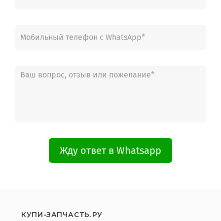
Gorenje W65Z03/S1
Gorenje WS6Z23W
Gorenje WA7Z43W
Gorenje W7443L
Gorenje W7463L
Gorenje W6423P
Gorenje MCW7424A
Gorenje MCW7423
Gorenje TEW70787
Gorenje W7523PL
Gorenje W6503/SPL
Gorenje W6523/SPL
Gorenje W7523A/S
Gorenje WA7539
Gorenje W87443
Жду ответ в Whatsapp
Gorenje WE7443
Gorenje WA7840
Gorenje WA74390K
Gorenje WA7449
Gorenje WA7549
Gorenje W7443L
Gorenje W57443
КУПИ-ЗАПЧАСТЬ.РУ
Gorenje WAE75