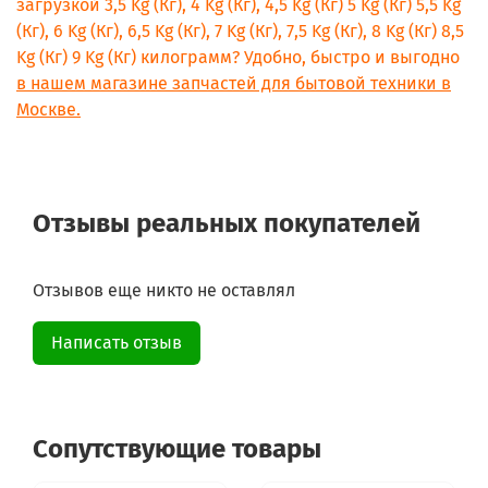
загрузкой 3,5 Kg (Кг), 4 Kg (Кг), 4,5 Kg (Кг) 5 Kg (Кг) 5,5 Kg
Gorenje WA7900
Gorenje W64Y3/S
(Кг), 6 Kg (Кг), 6,5 Kg (Кг), 7 Kg (Кг), 7,5 Kg (Кг), 8 Kg (Кг) 8,5
Gorenje W6403/S
Kg (Кг) 9 Kg (Кг) килограмм? Удобно, быстро и выгодно
Gorenje W6423/S
в нашем магазине запчастей для бытовой техники в
Gorenje W6413/S
Москве.
Gorenje W6413/S
Gorenje W64Z3/S
Gorenje W6402/SRIV
Gorenje WAE74
Gorenje WA7410N
Отзывы реальных покупателей
Gorenje WA7210L
Gorenje W7543T
Gorenje W7423
Gorenje W7523
Отзывов еще никто не оставлял
Gorenje W7543L
Gorenje W7523
Написать отзыв
Gorenje W6503/S
Gorenje W6523/S
Gorenje W6402/S
Gorenje W6423/S
Gorenje EW7443A
Сопутствующие товары
Gorenje WS623W
Gorenje WA743W