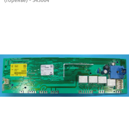
(Горенье) - 343064