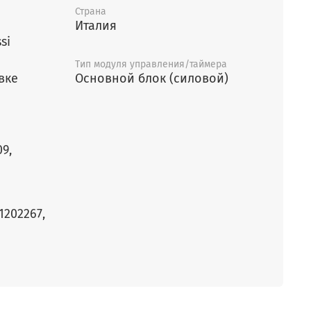
Страна
Италия
si
Тип модуля управления/таймера
вке
Основной блок (силовой)
09,
1202267,