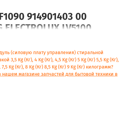
WF1090 914901403 00
G ELECTROLUX LV5100
G ELECTROLUX LV4100
G ELECTROLUX LV4060
дуль (силовую плату управления) стиральной
G ELECTROLUX LV4080
3,5 Kg (Кг), 4 Kg (Кг), 4,5 Kg (Кг) 5 Kg (Кг) 5,5 Kg (Кг),
г), 7,5 Kg (Кг), 8 Kg (Кг) 8,5 Kg (Кг) 9 Kg (Кг) килограмм?
EG ELECTROLUX LV5080
в нашем магазине запчастей для бытовой техники в
RTHURMARTINELUX AWF1040
RTHURMARTINELUX AWF1140
NDIX BIW105W
ENDIX BIW125W
ENDIX BIW145W