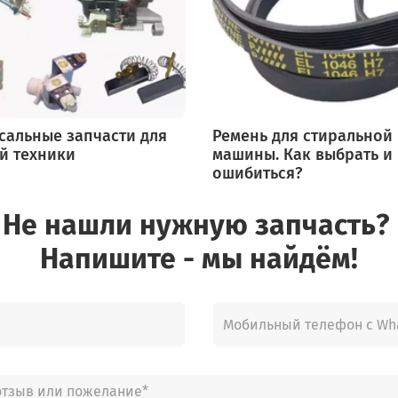
914520203 R
914520204 R
914520205 R
914520206 R
914520207 R
сальные запчасти для
Ремень для стиральной
й техники
машины. Как выбрать и
914520210 R
ошибиться?
914521015 R
Не нашли нужную запчасть?
914521015 R
Напишите - мы найдём!
914211108 TR
914225200 TR
914225201 TR
914225204 T