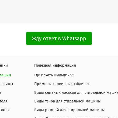
914520011 Z
914520012 Z
914205203 Z
914205204 Z
Жду ответ в Whatsapp
914205206 Z
914205212 Z
914211120 ZA
ники
Полезная информация
914211121 ZA
 машин
Где искать шильдик???
914211128 ZA
 машины
Примеры сервисных табличек
914211133 ZA
а
Виды сливных насосов для стиральной маши
914215101 ZA
теля
Виды тэнов для стиральной машины
тяжки
Виды ремней для стиральной машины
914215207 Z