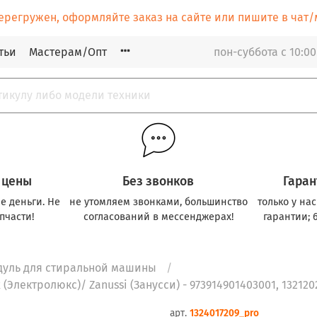
ерегружен, оформляйте заказ на сайте или пишите в ча
тьи
Мастерам/Опт
пон-суббота с 10:00
 цены
Без звонков
Гаран
е деньги. Не
не утомляем звонками, большинство
только у на
пчасти!
согласований в мессенджерах!
гарантии; 
дуль для стиральной машины
Электролюкс)/ Zanussi (Занусси) - 973914901403001, 132120
арт.
1324017209_pro