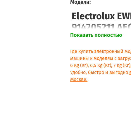
Модели:
Electrolux E
914205211 AE
Показать полностью
914211144 AE
914281142 AE
Где купить электронный мо
914281143 AE
машины к моделям с загрузкой 
6 Kg (Кг), 6,5 Kg (Кг), 7 Kg (К
914285209 A
Удобно, быстро и выгодно
Москве.
914211118 A
914215205 A
914211107 BE
914215200 B
914225200 B