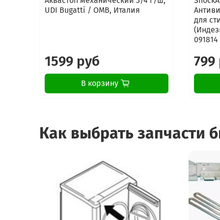
Аквастоп механический 3/4 г/ш,
ShockA
UDI Bugatti / OMB, Италия
Антиви
для ст
(Индези
091814
1599 руб
799
В корзину
Как выбрать запчасти 