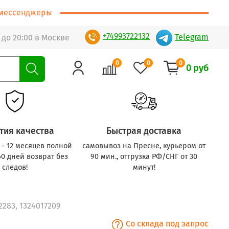
т/мессенджеры
+74993722132
Telegram
 до 20:00 в Москве
0
0
0
0 руб
тия качества
Быстрая доставка
с - 12 месяцев полной
самовывоз на Пресне, курьером от
60 дней возврат без
90 мин., отгрузка РФ/СНГ от 30
следов!
минут!
2283, 1324017209
Со склада под запрос