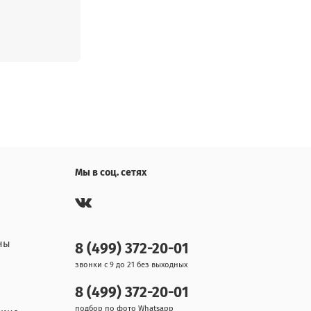
ANKER KWG3100
ANKER KWG3120
ANUSSI ZWG3105
ANUSSI ZWG3101
ANUSSI ZWG3104
ANUSSI ZWG3107
NUSSI ZWF3100
Мы в соц. сетях
NUSSI ZWF3102
NUSSI FA1035E
NUSSI ADV106
ны
8 (499) 372-20-01
NUSSI ZWG3125
звонки с 9 до 21 без выходных
8 (499) 372-20-01
ANUSSI ZWG3125
подбор по фото Whatsapp