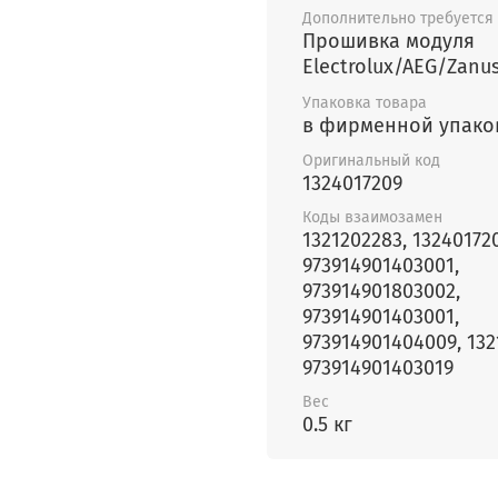
Дополнительно требуется
Прошивка модуля
Electrolux/AEG/Zanus
Упаковка товара
в фирменной упако
Оригинальный код
1324017209
Коды взаимозамен
1321202283, 13240172
973914901403001,
973914901803002,
973914901403001,
973914901404009, 132
973914901403019
Вес
0.5 кг