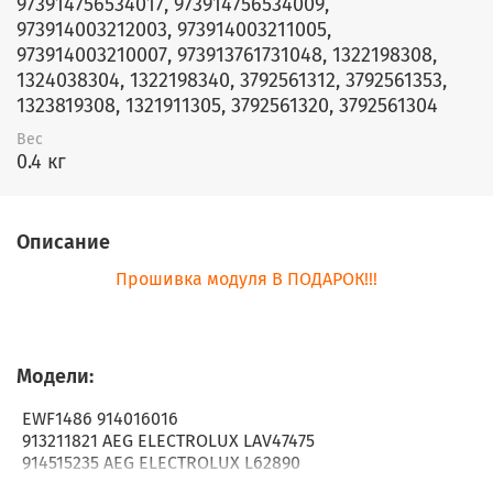
973914756534017, 973914756534009,
973914003212003, 973914003211005,
973914003210007, 973913761731048, 1322198308,
1324038304, 1322198340, 3792561312, 3792561353,
1323819308, 1321911305, 3792561320, 3792561304
Вес
0.4 кг
Описание
Прошивка модуля В ПОДАРОК!!!
Модели:
EWF1486 914016016
913211821 AEG ELECTROLUX LAV47475
914515235 AEG ELECTROLUX L62890
914515239 AEG ELECTROLUX CLARA1068