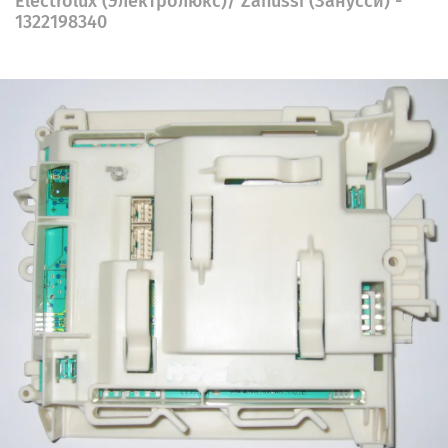
Electrolux (Электролюкс)/ Zanussi (Занусси) -
1322198340