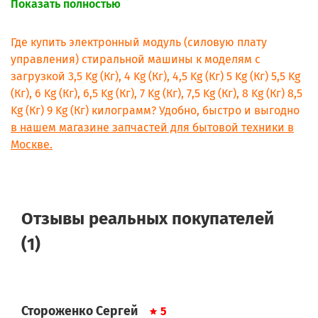
Показать полностью
914515240 AEG ELECTROLUX L60890
914515241 AEG ELECTROLUX L62890
914515242 AEG ELECTROLUX L60822
Где купить электронный модуль (силовую плату
914515243 AEG ELECTROLUX L62822
управления) стиральной машины к моделям с
914515251 AEG ELECTROLUX L1060EL
загрузкой 3,5 Kg (Кг), 4 Kg (Кг), 4,5 Kg (Кг) 5 Kg (Кг) 5,5 Kg
914515251 AEG ELECTROLUX L1060EL
(Кг), 6 Kg (Кг), 6,5 Kg (Кг), 7 Kg (Кг), 7,5 Kg (Кг), 8 Kg (Кг) 8,5
914515258 AEG ELECTROLUX L60800
914515258 AEG ELECTROLUX L60800
Kg (Кг) 9 Kg (Кг) килограмм? Удобно, быстро и выгодно
914515259 AEG ELECTROLUX L64680
в нашем магазине запчастей для бытовой техники в
914515259 AEG ELECTROLUX L64680
Москве.
914515260 AEG ELECTROLUX L62680
914515261 AEG ELECTROLUX L66680
914521100 ARTHURMARTINELUX AWF1270
914517077 ELECTROLUX EWF1268
914517117 ELECTROLUX EWF1297
Отзывы реальных покупателей
914517366 ELECTROLUX EWF1420
914517367 ELECTROLUX EWF1220
(1)
914517369 ELECTROLUX EWF1225
914517370 ELECTROLUX EWF1425
914517371 ELECTROLUX EWF1244
914517372 ELECTROLUX EWF1444
914517400 ELECTROLUX EWF1221
Стороженко Сергей
5