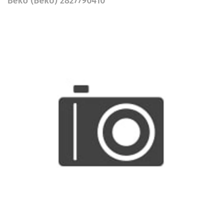
Beko (Беко) 2827790410